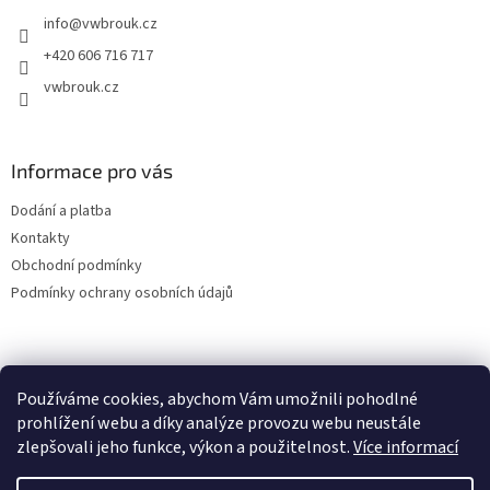
t
info
@
vwbrouk.cz
í
+420 606 716 717
vwbrouk.cz
Informace pro vás
Dodání a platba
Kontakty
Obchodní podmínky
Podmínky ochrany osobních údajů
Používáme cookies, abychom Vám umožnili pohodlné
prohlížení webu a díky analýze provozu webu neustále
zlepšovali jeho funkce, výkon a použitelnost.
Více informací