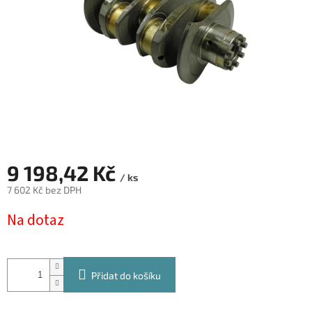
9 198,42 Kč
/ ks
7 602 Kč bez DPH
Měrná
Na dotaz
cena:
Přidat do košíku