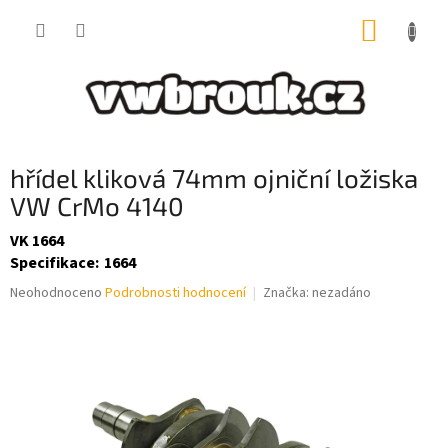
Přejít
NÁKUP
na
obsah
KOŠÍK
hřídel kliková 74mm ojniční ložiska
VW CrMo 4140
VK 1664
Specifikace
:
1664
Průměrné
Neohodnoceno
Podrobnosti hodnocení
Značka:
nezadáno
hodnocení
produktu
je
0,0
z
5
hvězdiček.