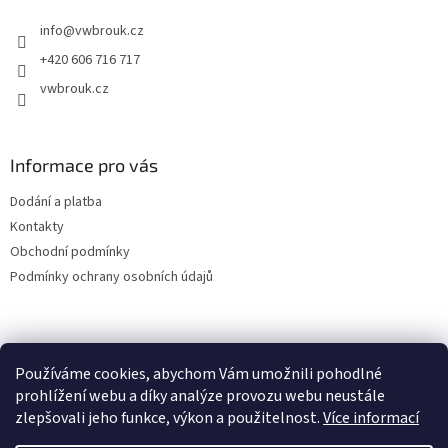
t
info
@
vwbrouk.cz
í
+420 606 716 717
vwbrouk.cz
Informace pro vás
Dodání a platba
Kontakty
Obchodní podmínky
Podmínky ochrany osobních údajů
Používáme cookies, abychom Vám umožnili pohodlné
prohlížení webu a díky analýze provozu webu neustále
zlepšovali jeho funkce, výkon a použitelnost.
Více informací