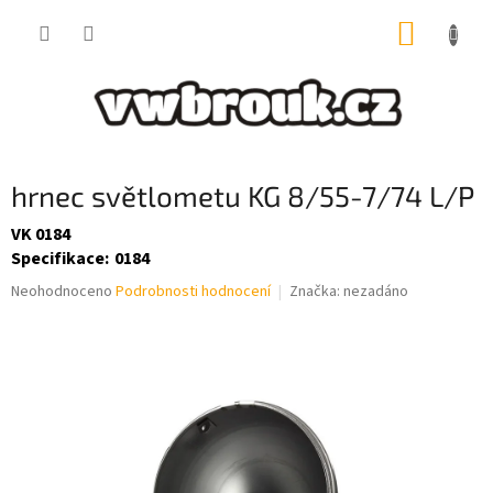
Přejít
NÁKUP
na
obsah
KOŠÍK
hrnec světlometu KG 8/55-7/74 L/P
VK 0184
Specifikace
:
0184
Průměrné
Neohodnoceno
Podrobnosti hodnocení
Značka:
nezadáno
hodnocení
produktu
je
0,0
z
5
hvězdiček.