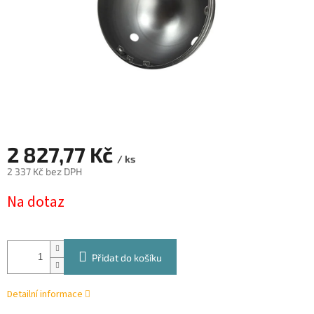
2 827,77 Kč
/ ks
2 337 Kč bez DPH
Měrná
Na dotaz
cena:
Přidat do košíku
Detailní informace