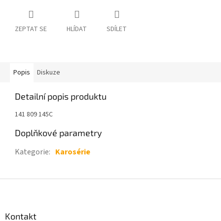
ZEPTAT SE
HLÍDAT
SDÍLET
Popis
Diskuze
Detailní popis produktu
141 809 145C
Doplňkové parametry
Kategorie
:
Karosérie
Z
á
p
a
Kontakt