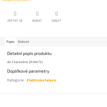
Detailní informace
ZEPTAT SE
HLÍDAT
SDÍLET
Popis
Diskuze
Detailní popis produktu
do č.karosérie 20-041711
Doplňkové parametry
Kategorie
:
Elektroinstalace
Z
á
p