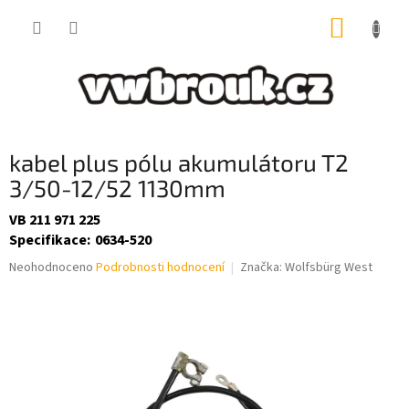
Přejít
NÁKUP
na
obsah
KOŠÍK
kabel plus pólu akumulátoru T2
3/50-12/52 1130mm
VB 211 971 225
Specifikace
:
0634-520
Průměrné
Neohodnoceno
Podrobnosti hodnocení
Značka:
Wolfsbürg West
hodnocení
produktu
je
0,0
z
5
hvězdiček.