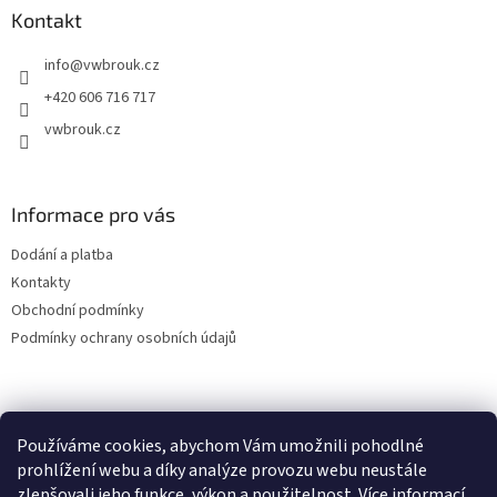
a
Kontakt
t
info
@
vwbrouk.cz
í
+420 606 716 717
vwbrouk.cz
Informace pro vás
Dodání a platba
Kontakty
Obchodní podmínky
Podmínky ochrany osobních údajů
Používáme cookies, abychom Vám umožnili pohodlné
prohlížení webu a díky analýze provozu webu neustále
zlepšovali jeho funkce, výkon a použitelnost.
Více informací