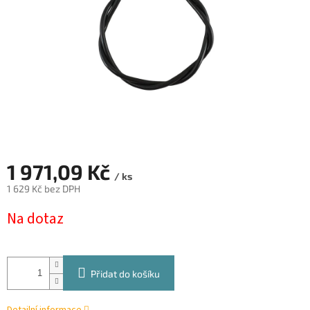
1 971,09 Kč
/ ks
1 629 Kč bez DPH
Měrná
Na dotaz
cena:
Přidat do košíku