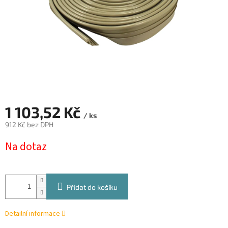
1 103,52 Kč
/ ks
912 Kč bez DPH
Měrná
Na dotaz
cena:
Přidat do košíku
Detailní informace