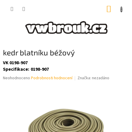
Přejít
NÁKUP
na
obsah
KOŠÍK
kedr blatníku béžový
VK 0198-907
Specifikace
:
0198-907
Průměrné
Neohodnoceno
Podrobnosti hodnocení
Značka:
nezadáno
hodnocení
produktu
je
0,0
z
5
hvězdiček.