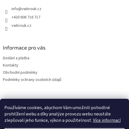
t
info
@
vwbrouk.cz
í
+420 606 716 717
vwbrouk.cz
Informace pro vás
Dodání a platba
Kontakty
Obchodní podmínky
Podmínky ochrany osobních údajů
Používáme cookies, abychom Vám umožnili pohodlné
prohlížení webu a díky analýze provozu webu neustále
zlepšovali jeho funkce, výkon a použitelnost.
Více informací