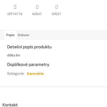
ZEPTAT SE
HLÍDAT
SDÍLET
Popis
Diskuze
Detailní popis produktu
délka 8m
Doplňkové parametry
Kategorie
:
Karosérie
Z
á
p
a
Kontakt