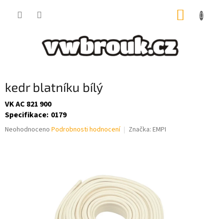
Přejít
NÁKUP
na
obsah
KOŠÍK
kedr blatníku bílý
VK AC 821 900
Specifikace
:
0179
Průměrné
Neohodnoceno
Podrobnosti hodnocení
Značka:
EMPI
hodnocení
produktu
je
0,0
z
5
hvězdiček.