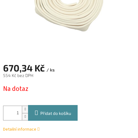
670,34 Kč
/ ks
554 Kč bez DPH
Měrná
Na dotaz
cena:
Přidat do košíku
Detailní informace