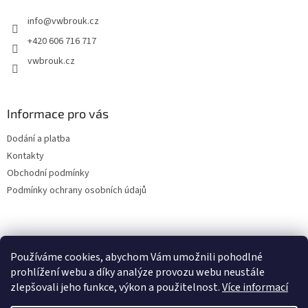
t
info
@
vwbrouk.cz
í
+420 606 716 717
vwbrouk.cz
Informace pro vás
Dodání a platba
Kontakty
Obchodní podmínky
Podmínky ochrany osobních údajů
Používáme cookies, abychom Vám umožnili pohodlné
prohlížení webu a díky analýze provozu webu neustále
zlepšovali jeho funkce, výkon a použitelnost.
Více informací