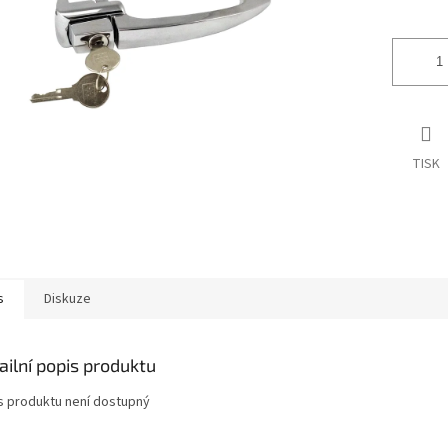
ek.
TISK
s
Diskuze
ailní popis produktu
s produktu není dostupný