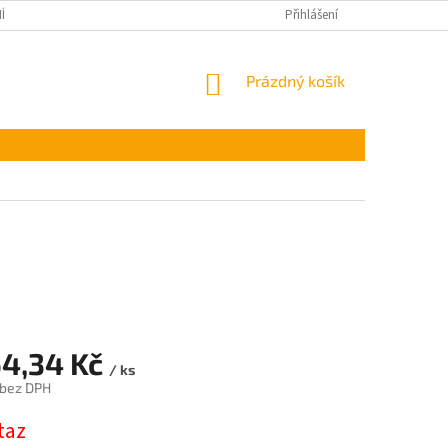
ÍNKY OCHRANY OSOBNÍCH ÚDAJŮ
Přihlášení
NÁKUPNÍ
Prázdný košík
KOŠÍK
64,34 Kč
/ ks
 bez DPH
taz