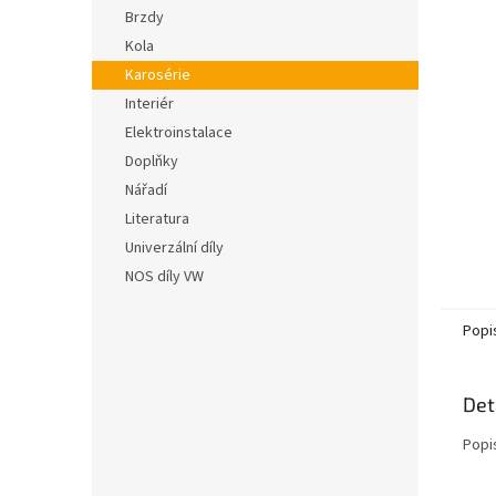
n
hvězdič
Brzdy
e
Kola
l
Karosérie
Interiér
Elektroinstalace
Doplňky
Nářadí
Literatura
Univerzální díly
NOS díly VW
Popi
Det
Popi