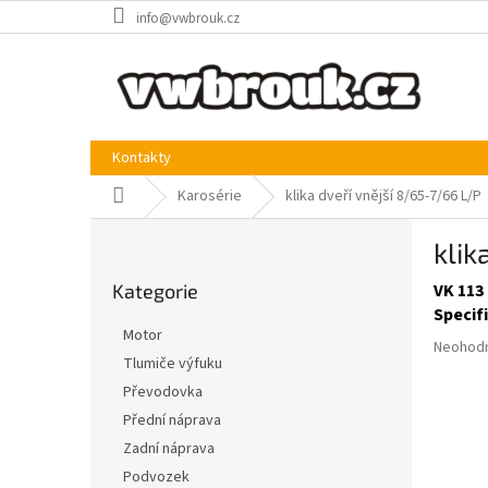
Přejít
info@vwbrouk.cz
na
obsah
Kontakty
Domů
Karosérie
klika dveří vnější 8/65-7/66 L/P
P
klik
o
Přeskočit
s
Kategorie
VK 113
kategorie
t
Specif
r
Motor
Průměr
a
Neohod
Tlumiče výfuku
hodnoce
n
produkt
Převodovka
n
je
í
Přední náprava
0,0
p
Zadní náprava
z
a
5
Podvozek