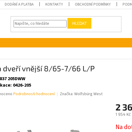
DODÁNÍ A PLATBA
KONTAKTY
OBCHODNÍ PODMÍNKY
PODM
HLEDAT
a dveří vnější 8/65-7/66 L/P
 837 205DWW
ikace
:
0426-205
né
noceno
Podrobnosti hodnocení
Značka:
Wolfsbürg West
ní
2 3
u
1 954 Kč
Měrná
Na do
cena: