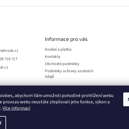
Informace pro vás
Dodání a platba
vwbrouk.cz
Kontakty
06 716 717
Obchodní podmínky
uk.cz
Podmínky ochrany osobních
údajů
ookies, abychom Vám umožnili pohodlné prohlížení webu
ze provozu webu neustále zlepšovali jeho funkce, výkon a
t.
Více informací
í
zena.