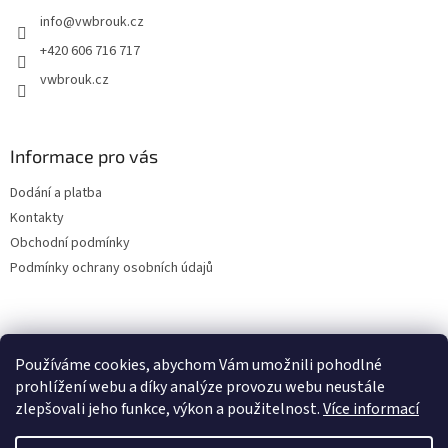
t
info
@
vwbrouk.cz
í
+420 606 716 717
vwbrouk.cz
Informace pro vás
Dodání a platba
Kontakty
Obchodní podmínky
Podmínky ochrany osobních údajů
Používáme cookies, abychom Vám umožnili pohodlné
prohlížení webu a díky analýze provozu webu neustále
zlepšovali jeho funkce, výkon a použitelnost.
Více informací