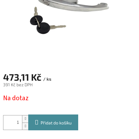
473,11 Kč
/ ks
391 Kč bez DPH
Měrná
Na dotaz
cena:
Přidat do košíku