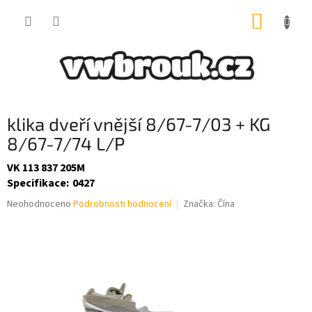
Přejít
NÁKUP
na
obsah
KOŠÍK
klika dveří vnější 8/67-7/03 + KG
8/67-7/74 L/P
VK 113 837 205M
Specifikace
:
0427
Průměrné
Neohodnoceno
Podrobnosti hodnocení
Značka:
Čína
hodnocení
produktu
je
0,0
z
5
hvězdiček.