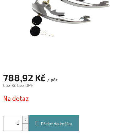
788,92 Kč
/ pár
652 Kč bez DPH
Měrná
Na dotaz
cena:
Přidat do košíku