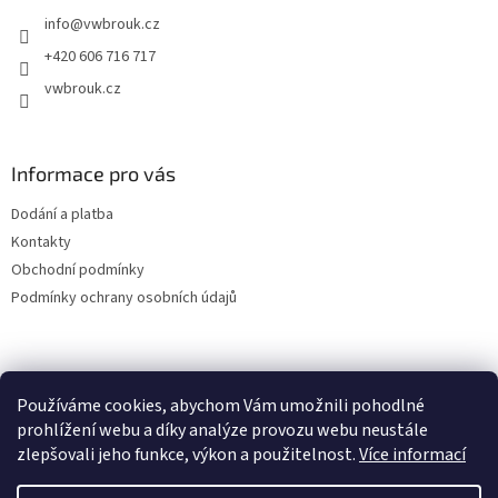
t
info
@
vwbrouk.cz
í
+420 606 716 717
vwbrouk.cz
Informace pro vás
Dodání a platba
Kontakty
Obchodní podmínky
Podmínky ochrany osobních údajů
Používáme cookies, abychom Vám umožnili pohodlné
prohlížení webu a díky analýze provozu webu neustále
zlepšovali jeho funkce, výkon a použitelnost.
Více informací