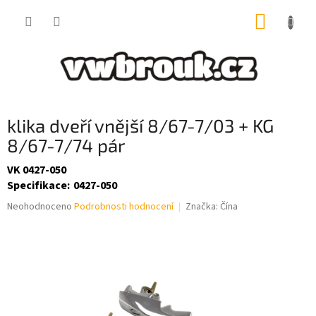
Přejít
NÁKUP
na
obsah
KOŠÍK
klika dveří vnější 8/67-7/03 + KG
8/67-7/74 pár
VK 0427-050
Specifikace
:
0427-050
Průměrné
Neohodnoceno
Podrobnosti hodnocení
Značka:
Čína
hodnocení
produktu
je
0,0
z
5
hvězdiček.