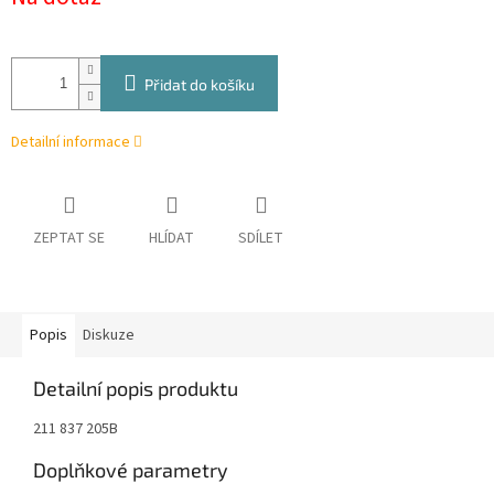
cena:
Přidat do košíku
Detailní informace
ZEPTAT SE
HLÍDAT
SDÍLET
Popis
Diskuze
Detailní popis produktu
211 837 205B
Doplňkové parametry