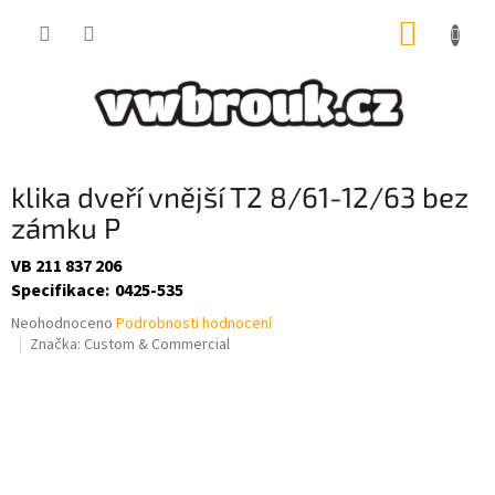
Přejít
NÁKUP
na
obsah
KOŠÍK
klika dveří vnější T2 8/61-12/63 bez
zámku P
VB 211 837 206
Specifikace
:
0425-535
Průměrné
Neohodnoceno
Podrobnosti hodnocení
hodnocení
Značka:
Custom & Commercial
produktu
je
0,0
z
5
hvězdiček.