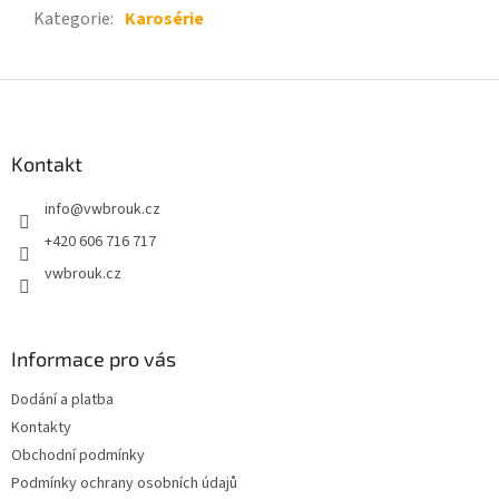
Kategorie
:
Karosérie
Z
á
p
a
Kontakt
t
info
@
vwbrouk.cz
í
+420 606 716 717
vwbrouk.cz
Informace pro vás
Dodání a platba
Kontakty
Obchodní podmínky
Podmínky ochrany osobních údajů