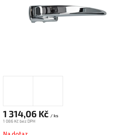
1 314,06 Kč
/ ks
1 086 Kč bez DPH
Měrná
Na dotaz