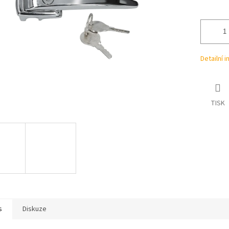
ek.
Detailní 
TISK
s
Diskuze