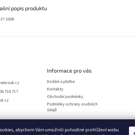
ailní popis produktu
837 205B
Informace pro vás
Dodání a platba
vwbrouk.cz
Kontakty
06 716 717
Obchodní podmínky
uk.cz
Podmínky ochrany osobních
údajů
ookies, abychom Vám umožnili pohodlné prohlížení webu