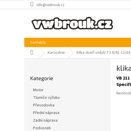
Přejít
info@vwbrouk.cz
na
obsah
Kontakty
Domů
Karosérie
klika dveří vnější T2 8/61-12/
P
klik
o
Přeskočit
s
Kategorie
VB 211
kategorie
t
Specif
r
Motor
Průměr
a
Neohod
Tlumiče výfuku
hodnoce
n
produkt
Převodovka
n
je
í
Přední náprava
0,0
p
Zadní náprava
z
a
5
Podvozek