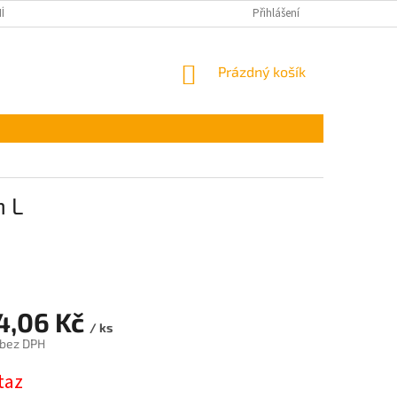
ÍNKY OCHRANY OSOBNÍCH ÚDAJŮ
Přihlášení
NÁKUPNÍ
Prázdný košík
KOŠÍK
m L
14,06 Kč
/ ks
 bez DPH
taz