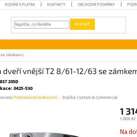
DODÁNÍ A PLATBA
KONTAKTY
OBCHODNÍ PODMÍNKY
PODM
HLEDAT
63 se zámkem L
a dveří vnější T2 8/61-12/63 se zámke
 837 205D
ikace
:
0425-530
né
noceno
Podrobnosti hodnocení
Značka:
Custom & Commercial
ní
1 3
u
1 086 Kč
Měrná
Na do
cena: