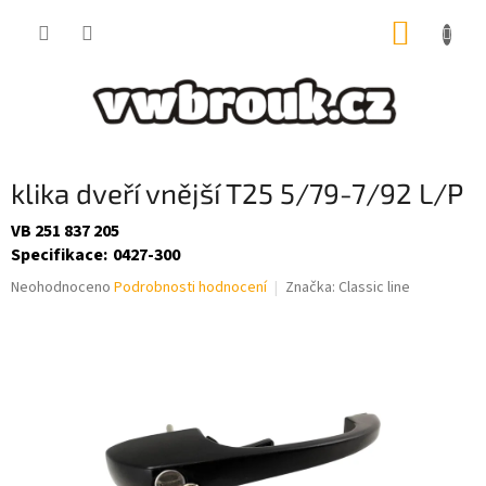
Přejít
NÁKUP
na
obsah
KOŠÍK
klika dveří vnější T25 5/79-7/92 L/P
VB 251 837 205
Specifikace
:
0427-300
Průměrné
Neohodnoceno
Podrobnosti hodnocení
Značka:
Classic line
hodnocení
produktu
je
0,0
z
5
hvězdiček.