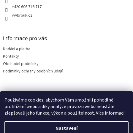
+420 606 716 717
vwbrouk.cz
Informace pro vás
Dodání a platba
Kontakty
Obchodní podmínky
Podmínky ochrany osobních údajů
Používáme cookies, abychom Vám umožnili pohodlné
prohlížení webu a díky analýze provozu webu neustále
zlepšovali jeho funkce, výkon a použitelnost.
Více informací
Nastavení
Vytvořil Shoptet