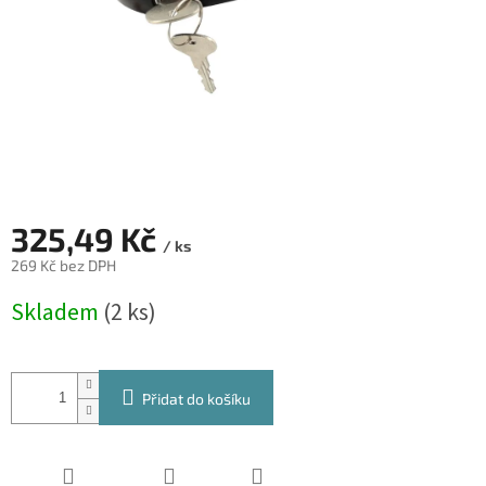
325,49 Kč
/ ks
269 Kč bez DPH
Měrná
Skladem
(2 ks)
cena:
Přidat do košíku