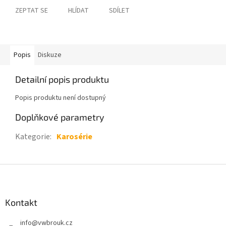
ZEPTAT SE
HLÍDAT
SDÍLET
Popis
Diskuze
Detailní popis produktu
Popis produktu není dostupný
Doplňkové parametry
Kategorie
:
Karosérie
Z
á
p
a
Kontakt
t
info
@
vwbrouk.cz
í