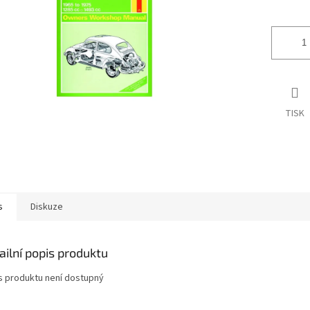
ek.
TISK
s
Diskuze
ailní popis produktu
s produktu není dostupný