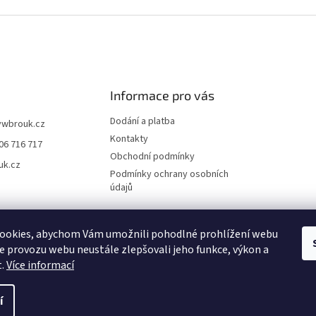
Informace pro vás
Dodání a platba
vwbrouk.cz
Kontakty
06 716 717
Obchodní podmínky
uk.cz
Podmínky ochrany osobních
údajů
ookies, abychom Vám umožnili pohodlné prohlížení webu
ze provozu webu neustále zlepšovali jeho funkce, výkon a
t.
Více informací
í
zena.