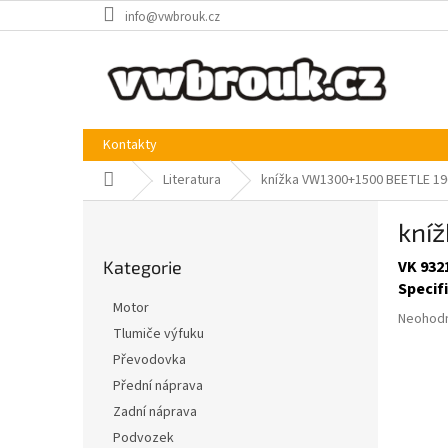
Přejít
info@vwbrouk.cz
na
obsah
Kontakty
Domů
Literatura
knížka VW1300+1500 BEETLE 19
P
kní
o
Přeskočit
s
Kategorie
VK 932
kategorie
t
Specif
r
Motor
Průměr
a
Neohod
Tlumiče výfuku
hodnoce
n
produkt
Převodovka
n
je
í
Přední náprava
0,0
p
Zadní náprava
z
a
5
Podvozek