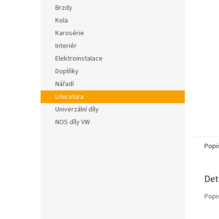
n
hvězdič
Brzdy
e
Kola
l
Karosérie
Interiér
Elektroinstalace
Doplňky
Nářadí
Literatura
Univerzální díly
NOS díly VW
Popi
Det
Popi