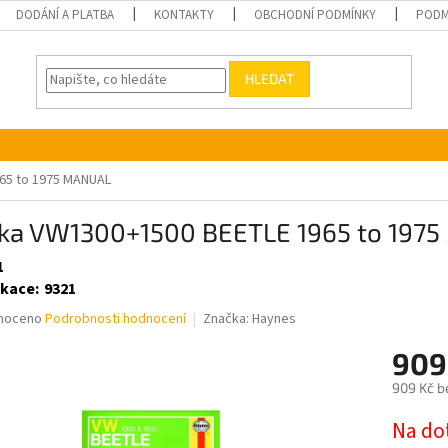
DODÁNÍ A PLATBA
KONTAKTY
OBCHODNÍ PODMÍNKY
PODM
HLEDAT
65 to 1975 MANUAL
žka VW1300+1500 BEETLE 1965 to 197
1
ikace
:
9321
né
noceno
Podrobnosti hodnocení
Značka:
Haynes
ní
909
u
909 Kč b
Měrná
Na do
cena: