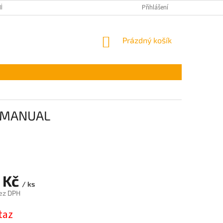
ÍNKY OCHRANY OSOBNÍCH ÚDAJŮ
Přihlášení
NÁKUPNÍ
Prázdný košík
KOŠÍK
5 MANUAL
 Kč
/ ks
ez DPH
taz