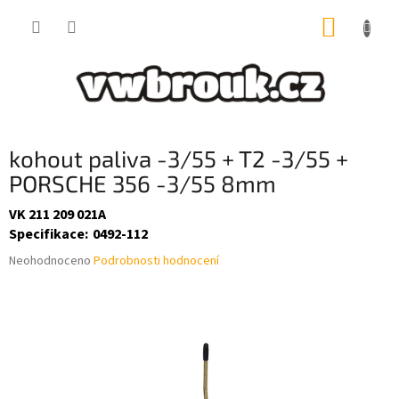
Přejít
NÁKUP
na
obsah
KOŠÍK
kohout paliva -3/55 + T2 -3/55 +
PORSCHE 356 -3/55 8mm
VK 211 209 021A
Specifikace
:
0492-112
Průměrné
Neohodnoceno
Podrobnosti hodnocení
hodnocení
produktu
je
0,0
z
5
hvězdiček.