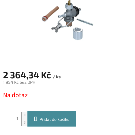
2 364,34 Kč
/ ks
1 954 Kč bez DPH
Měrná
Na dotaz
cena:
Přidat do košíku