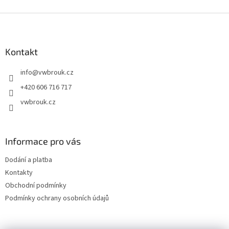
Z
á
p
a
Kontakt
t
info
@
vwbrouk.cz
í
+420 606 716 717
vwbrouk.cz
Informace pro vás
Dodání a platba
Kontakty
Obchodní podmínky
Podmínky ochrany osobních údajů