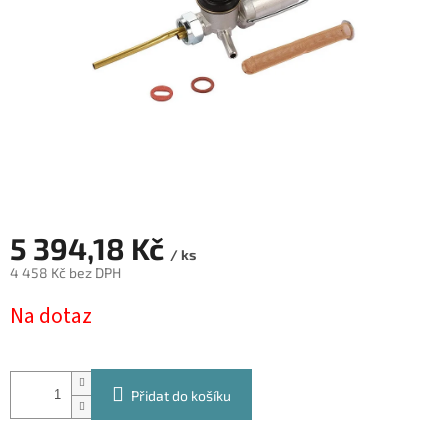
5 394,18 Kč
/ ks
4 458 Kč bez DPH
Měrná
Na dotaz
cena:
Přidat do košíku