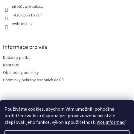
t
info
@
vwbrouk.cz
í
+420 606 716 717
vwbrouk.cz
Informace pro vás
Dodání a platba
Kontakty
Obchodní podmínky
Podmínky ochrany osobních údajů
Používáme cookies, abychom Vám umožnili pohodlné
prohlížení webu a díky analýze provozu webu neustále
zlepšovali jeho funkce, výkon a použitelnost.
Více informací