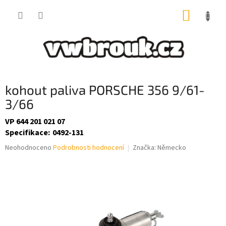
Přejít
NÁKUP
na
obsah
KOŠÍK
kohout paliva PORSCHE 356 9/61-
3/66
VP 644 201 021 07
Specifikace
:
0492-131
Průměrné
Neohodnoceno
Podrobnosti hodnocení
Značka:
Německo
hodnocení
produktu
je
0,0
z
5
hvězdiček.