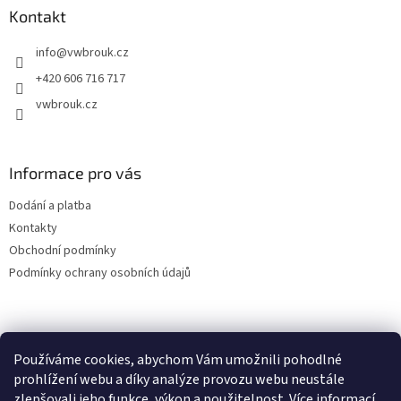
a
Kontakt
t
info
@
vwbrouk.cz
í
+420 606 716 717
vwbrouk.cz
Informace pro vás
Dodání a platba
Kontakty
Obchodní podmínky
Podmínky ochrany osobních údajů
Používáme cookies, abychom Vám umožnili pohodlné
prohlížení webu a díky analýze provozu webu neustále
zlepšovali jeho funkce, výkon a použitelnost.
Více informací