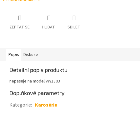
Detailní informace
ZEPTAT SE
HLÍDAT
SDÍLET
Popis
Diskuze
Detailní popis produktu
nepasuje na model VW1303
Doplňkové parametry
Kategorie
:
Karosérie
Z
á
p