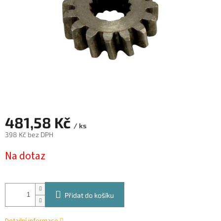
481,58 Kč
/ ks
398 Kč bez DPH
Měrná
Na dotaz
cena:
Přidat do košíku