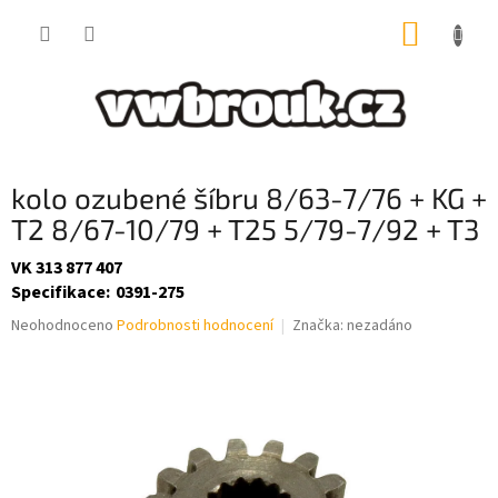
Přejít
NÁKUP
na
obsah
KOŠÍK
kolo ozubené šíbru 8/63-7/76 + KG +
T2 8/67-10/79 + T25 5/79-7/92 + T3
VK 313 877 407
Specifikace
:
0391-275
Průměrné
Neohodnoceno
Podrobnosti hodnocení
Značka:
nezadáno
hodnocení
produktu
je
0,0
z
5
hvězdiček.