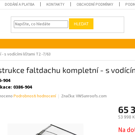
DODÁNÍ A PLATBA
KONTAKTY
OBCHODNÍ PODMÍNKY
PODM
HLEDAT
- s vodícími lištami T2 -7/63
trukce faltdachu kompletní - s vodícím
6-904
ikace
:
0386-904
né
noceno
Podrobnosti hodnocení
Značka:
VWSunroofs.com
ní
65 
u
53 998 K
Měrná
Na do
cena: