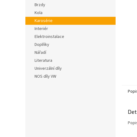
n
hvězdič
Brzdy
e
Kola
l
Karosérie
Interiér
Elektroinstalace
Doplňky
Nářadí
Literatura
Univerzální díly
NOS díly VW
Popi
Det
Popi