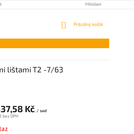
ÍNKY OCHRANY OSOBNÍCH ÚDAJŮ
Přihlášení
NÁKUPNÍ
Prázdný košík
KOŠÍK
i lištami T2 -7/63
337,58 Kč
/ sad
č bez DPH
taz