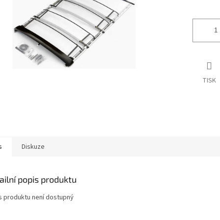
ek.
TISK
s
Diskuze
ailní popis produktu
s produktu není dostupný