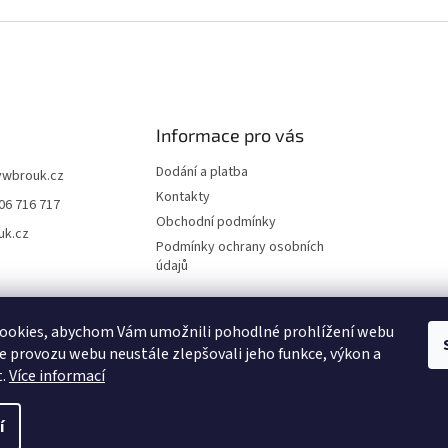
Informace pro vás
Dodání a platba
vwbrouk.cz
Kontakty
06 716 717
Obchodní podmínky
uk.cz
Podmínky ochrany osobních
údajů
ookies, abychom Vám umožnili pohodlné prohlížení webu
ze provozu webu neustále zlepšovali jeho funkce, výkon a
t.
Více informací
í
zena.