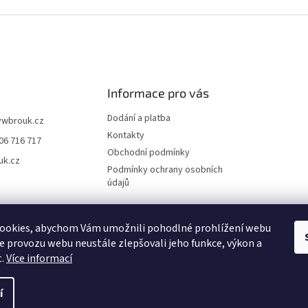
Informace pro vás
Dodání a platba
vwbrouk.cz
Kontakty
06 716 717
Obchodní podmínky
uk.cz
Podmínky ochrany osobních
údajů
ookies, abychom Vám umožnili pohodlné prohlížení webu
ze provozu webu neustále zlepšovali jeho funkce, výkon a
t.
Více informací
í
zena.