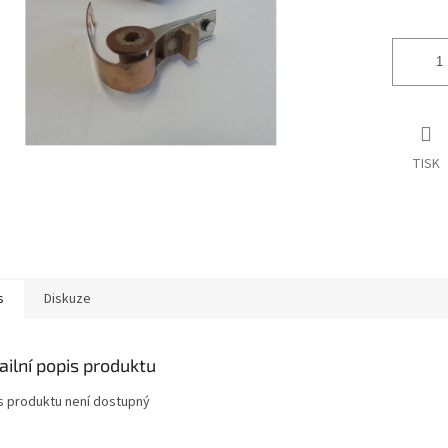
ek.
TISK
s
Diskuze
ailní popis produktu
s produktu není dostupný