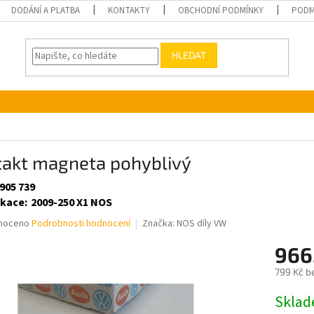
DODÁNÍ A PLATBA
KONTAKTY
OBCHODNÍ PODMÍNKY
PODM
HLEDAT
takt magneta pohyblivý
905 739
ikace
:
2009-250 X1 NOS
né
noceno
Podrobnosti hodnocení
Značka:
NOS díly VW
ní
966
u
799 Kč b
Měrná
Skla
cena: