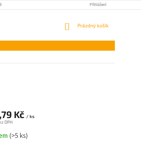
ÍNKY OCHRANY OSOBNÍCH ÚDAJŮ
Přihlášení
NÁKUPNÍ
Prázdný košík
KOŠÍK
,79 Kč
/ ks
ez DPH
dem
(>5 ks)