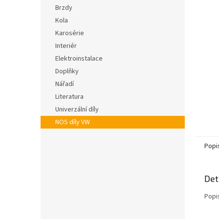
n
hvězdič
Brzdy
e
Kola
l
Karosérie
Interiér
Elektroinstalace
Doplňky
Nářadí
Literatura
Univerzální díly
NOS díly VW
Popi
Det
Popi