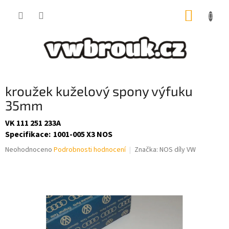
Přejít
NÁKUP
na
obsah
KOŠÍK
kroužek kuželový spony výfuku
35mm
VK 111 251 233A
Specifikace
:
1001-005 X3 NOS
Průměrné
Neohodnoceno
Podrobnosti hodnocení
Značka:
NOS díly VW
hodnocení
produktu
je
0,0
z
5
hvězdiček.