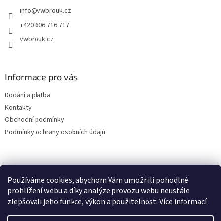
t
info
@
vwbrouk.cz
í
+420 606 716 717
vwbrouk.cz
Informace pro vás
Dodání a platba
Kontakty
Obchodní podmínky
Podmínky ochrany osobních údajů
Používáme cookies, abychom Vám umožnili pohodlné
prohlížení webu a díky analýze provozu webu neustále
zlepšovali jeho funkce, výkon a použitelnost.
Více informací