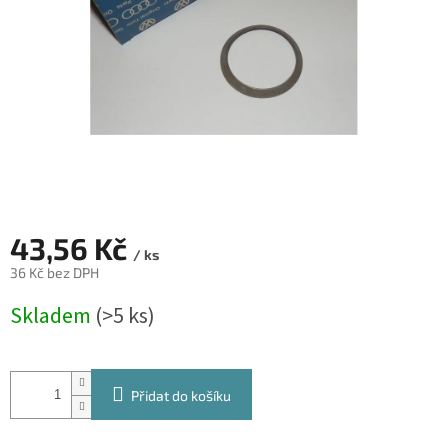
43,56 Kč
/ ks
36 Kč bez DPH
Měrná
Skladem
(>5 ks)
cena:
Přidat do košíku