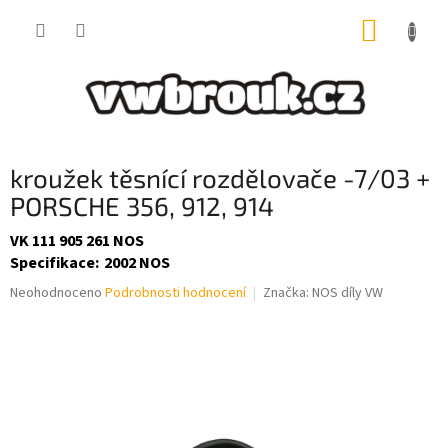
Přejít
NÁKUP
na
obsah
KOŠÍK
kroužek těsnící rozdělovače -7/03 +
PORSCHE 356, 912, 914
VK 111 905 261 NOS
Specifikace
:
2002 NOS
Průměrné
Neohodnoceno
Podrobnosti hodnocení
Značka:
NOS díly VW
hodnocení
produktu
je
0,0
z
5
hvězdiček.