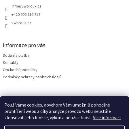
t
info
@
vwbrouk.cz
í
+420 606 716 717
vwbrouk.cz
Informace pro vás
Dodání a platba
Kontakty
Obchodní podmínky
Podmínky ochrany osobních údajů
Používáme cookies, abychom Vám umožnili pohodlné
prohlížení webu a díky analýze provozu webu neustále
zlepšovali jeho funkce, výkon a použitelnost.
Více informací