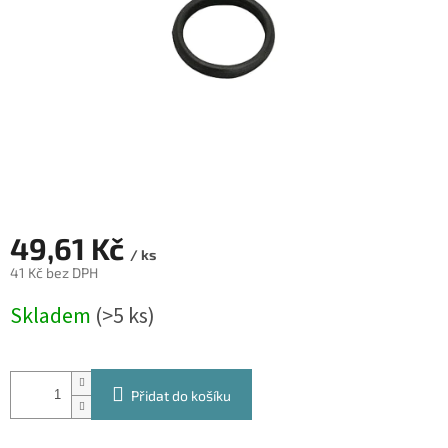
49,61 Kč
/ ks
41 Kč bez DPH
Měrná
Skladem
(>5 ks)
cena:
Přidat do košíku