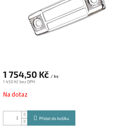
1 754,50 Kč
/ ks
1 450 Kč bez DPH
Měrná
Na dotaz
cena:
Přidat do košíku