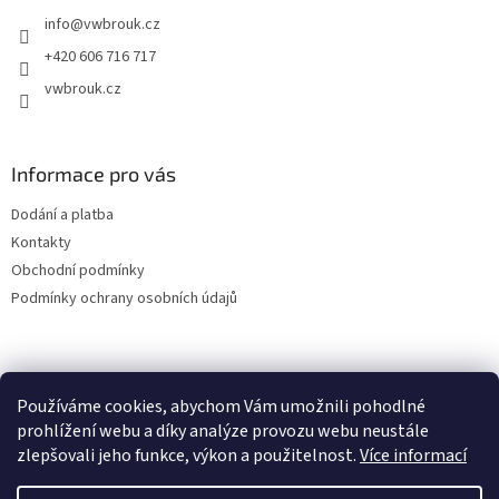
t
info
@
vwbrouk.cz
í
+420 606 716 717
vwbrouk.cz
Informace pro vás
Dodání a platba
Kontakty
Obchodní podmínky
Podmínky ochrany osobních údajů
Používáme cookies, abychom Vám umožnili pohodlné
prohlížení webu a díky analýze provozu webu neustále
zlepšovali jeho funkce, výkon a použitelnost.
Více informací