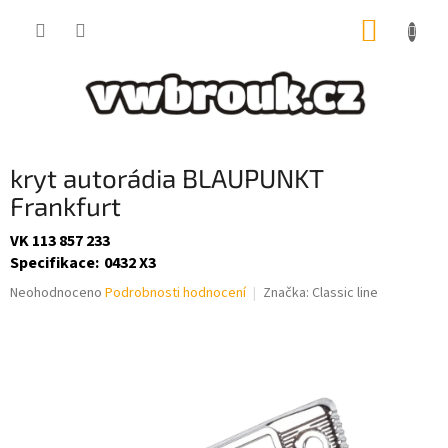
Přejít
NÁKUP
na
obsah
KOŠÍK
kryt autorádia BLAUPUNKT
Frankfurt
VK 113 857 233
Specifikace
:
0432 X3
Průměrné
Neohodnoceno
Podrobnosti hodnocení
Značka:
Classic line
hodnocení
produktu
je
0,0
z
5
hvězdiček.