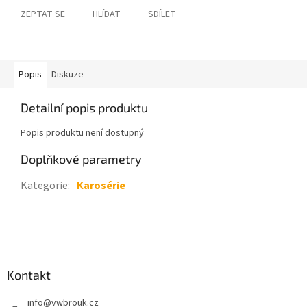
ZEPTAT SE
HLÍDAT
SDÍLET
Popis
Diskuze
Detailní popis produktu
Popis produktu není dostupný
Doplňkové parametry
Kategorie
:
Karosérie
Z
á
p
a
Kontakt
t
info
@
vwbrouk.cz
í