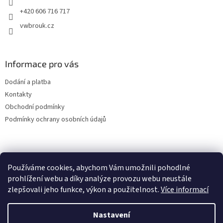
+420 606 716 717
vwbrouk.cz
Informace pro vás
Dodání a platba
Kontakty
Obchodní podmínky
Podmínky ochrany osobních údajů
Používáme cookies, abychom Vám umožnili pohodlné
prohlížení webu a díky analýze provozu webu neustále
zlepšovali jeho funkce, výkon a použitelnost.
Více informací
Nastavení
Vytvořil Shoptet