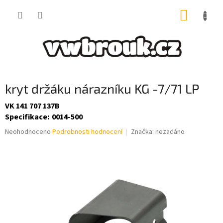
Přejít
NÁKUP
na
obsah
KOŠÍK
kryt držáku nárazníku KG -7/71 LP
VK 141 707 137B
Specifikace
:
0014-500
Průměrné
Neohodnoceno
Podrobnosti hodnocení
Značka:
nezadáno
hodnocení
produktu
je
0,0
z
5
hvězdiček.