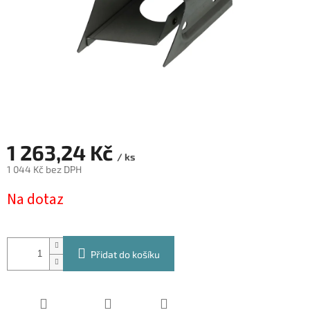
1 263,24 Kč
/ ks
1 044 Kč bez DPH
Měrná
Na dotaz
cena:
Přidat do košíku