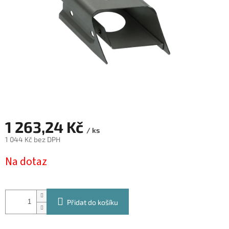
1 263,24 Kč
/ ks
1 044 Kč bez DPH
Měrná
Na dotaz
cena:
Přidat do košíku