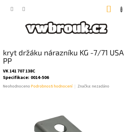
Přejít
NÁKUP
na
obsah
KOŠÍK
kryt držáku nárazníku KG -7/71 USA
PP
VK 141 707 138C
Specifikace
:
0014-506
Průměrné
Neohodnoceno
Podrobnosti hodnocení
Značka:
nezadáno
hodnocení
produktu
je
0,0
z
5
hvězdiček.