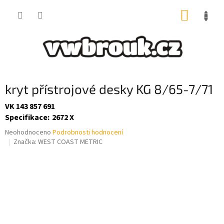
Přejít
NÁKUP
na
obsah
KOŠÍK
kryt přístrojové desky KG 8/65-7/71
VK 143 857 691
Specifikace
:
2672 X
Průměrné
Neohodnoceno
Podrobnosti hodnocení
hodnocení
Značka:
WEST COAST METRIC
produktu
je
0,0
z
5
hvězdiček.