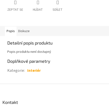
ZEPTAT SE
HLÍDAT
SDÍLET
Popis
Diskuze
Detailní popis produktu
Popis produktu není dostupný
Doplňkové parametry
Kategorie
:
Interiér
Z
á
p
a
Kontakt
t