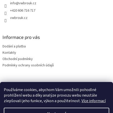
info
@
vwbrouk.cz
í
+420 606 716 717
vwbrouk.cz
Informace pro vás
Dodání a platba
Kontakty
Obchodní podmínky
Podmínky ochrany osobních údajů
Používáme cookies, abychom Vám umožnili pohodlné
prohlížení webu a díky analýze provozu webu neustále
zlepšovali jeho funkce, výkon a použitelnost.
Více informací