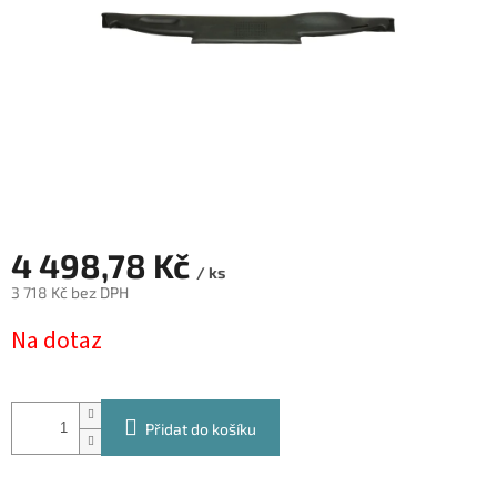
4 498,78 Kč
/ ks
3 718 Kč bez DPH
Měrná
Na dotaz
cena:
Přidat do košíku