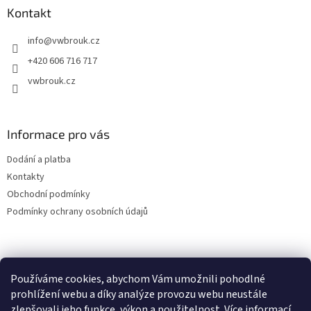
a
Kontakt
t
info
@
vwbrouk.cz
í
+420 606 716 717
vwbrouk.cz
Informace pro vás
Dodání a platba
Kontakty
Obchodní podmínky
Podmínky ochrany osobních údajů
Používáme cookies, abychom Vám umožnili pohodlné
prohlížení webu a díky analýze provozu webu neustále
zlepšovali jeho funkce, výkon a použitelnost.
Více informací