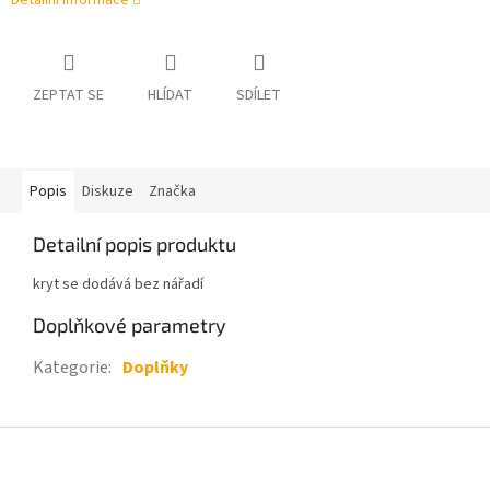
Detailní informace
ZEPTAT SE
HLÍDAT
SDÍLET
Popis
Diskuze
Značka
Detailní popis produktu
kryt se dodává bez nářadí
Doplňkové parametry
Kategorie
:
Doplňky
Z
á
p