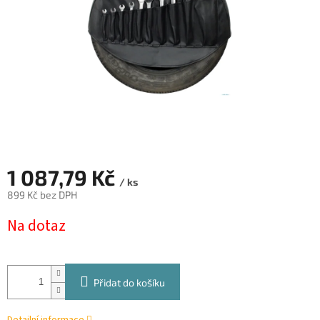
1 087,79 Kč
/ ks
899 Kč bez DPH
Měrná
Na dotaz
cena:
Přidat do košíku