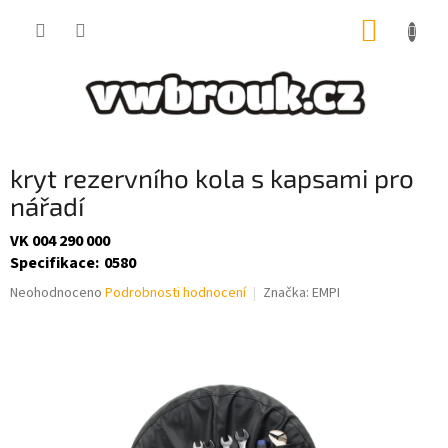
Přejít
NÁKUP
na
obsah
KOŠÍK
kryt rezervního kola s kapsami pro
nářadí
VK 004 290 000
Specifikace
:
0580
Průměrné
Neohodnoceno
Podrobnosti hodnocení
Značka:
EMPI
hodnocení
produktu
je
0,0
z
5
hvězdiček.