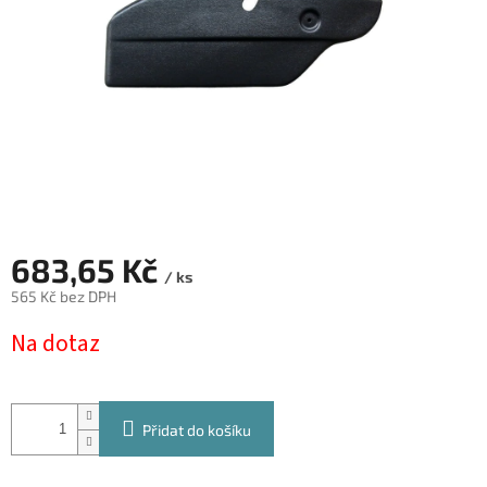
683,65 Kč
/ ks
565 Kč bez DPH
Měrná
Na dotaz
cena:
Přidat do košíku