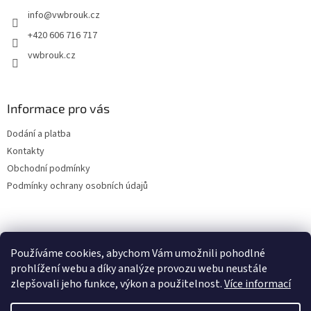
t
info
@
vwbrouk.cz
í
+420 606 716 717
vwbrouk.cz
Informace pro vás
Dodání a platba
Kontakty
Obchodní podmínky
Podmínky ochrany osobních údajů
Používáme cookies, abychom Vám umožnili pohodlné
prohlížení webu a díky analýze provozu webu neustále
zlepšovali jeho funkce, výkon a použitelnost.
Více informací