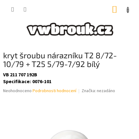
Přejít
NÁKUP
na
obsah
KOŠÍK
kryt šroubu nárazníku T2 8/72-
10/79 + T25 5/79-7/92 bílý
VB 211 707 192B
Specifikace
:
0076-101
Průměrné
Neohodnoceno
Podrobnosti hodnocení
Značka:
nezadáno
hodnocení
produktu
je
0,0
z
5
hvězdiček.