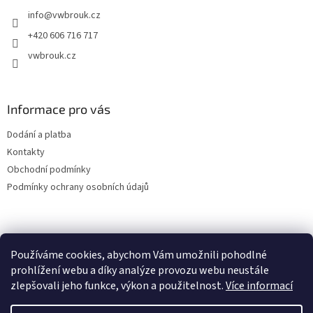
t
info
@
vwbrouk.cz
í
+420 606 716 717
vwbrouk.cz
Informace pro vás
Dodání a platba
Kontakty
Obchodní podmínky
Podmínky ochrany osobních údajů
Používáme cookies, abychom Vám umožnili pohodlné
prohlížení webu a díky analýze provozu webu neustále
zlepšovali jeho funkce, výkon a použitelnost.
Více informací