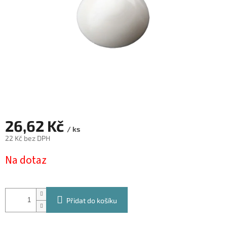
26,62 Kč
/ ks
22 Kč bez DPH
Měrná
Na dotaz
cena:
Přidat do košíku