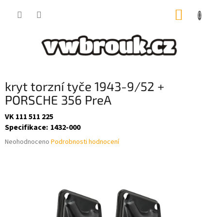
Přejít
NÁKUP
na
obsah
KOŠÍK
kryt torzní tyče 1943-9/52 +
PORSCHE 356 PreA
VK 111 511 225
Specifikace
:
1432-000
Průměrné
Neohodnoceno
Podrobnosti hodnocení
hodnocení
produktu
je
0,0
z
5
hvězdiček.