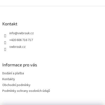
Z
á
p
a
Kontakt
t
info
@
vwbrouk.cz
í
+420 606 716 717
vwbrouk.cz
Informace pro vás
Dodání a platba
Kontakty
Obchodní podmínky
Podmínky ochrany osobních údajů