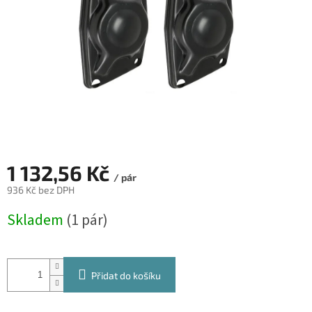
1 132,56 Kč
/ pár
936 Kč bez DPH
Měrná
Skladem
(1 pár)
cena:
Přidat do košíku