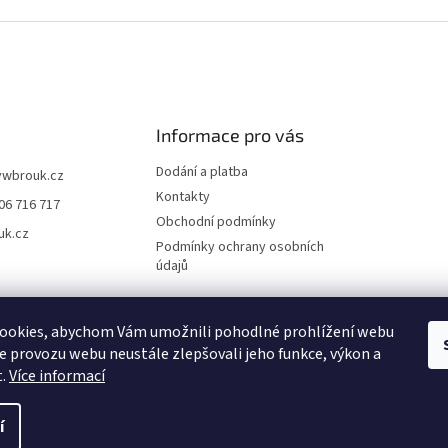
Informace pro vás
Dodání a platba
vwbrouk.cz
Kontakty
06 716 717
Obchodní podmínky
uk.cz
Podmínky ochrany osobních
údajů
ookies, abychom Vám umožnili pohodlné prohlížení webu
ze provozu webu neustále zlepšovali jeho funkce, výkon a
t.
Více informací
í
zena.