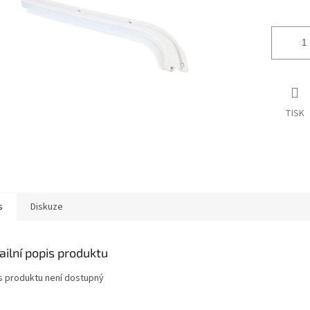
ek.
TISK
s
Diskuze
ailní popis produktu
s produktu není dostupný