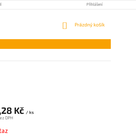
ÍNKY OCHRANY OSOBNÍCH ÚDAJŮ
Přihlášení
NÁKUPNÍ
Prázdný košík
KOŠÍK
,28 Kč
/ ks
bez DPH
taz