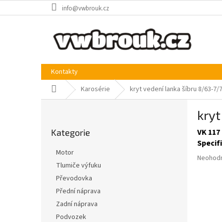
Přejít
info@vwbrouk.cz
na
obsah
Kontakty
Domů
Karosérie
kryt vedení lanka šíbru 8/63-7/
P
kryt
o
Přeskočit
s
Kategorie
VK 117
kategorie
t
Specif
r
Motor
Průměr
a
Neohod
Tlumiče výfuku
hodnoce
n
produkt
Převodovka
n
je
í
Přední náprava
0,0
p
Zadní náprava
z
a
5
Podvozek