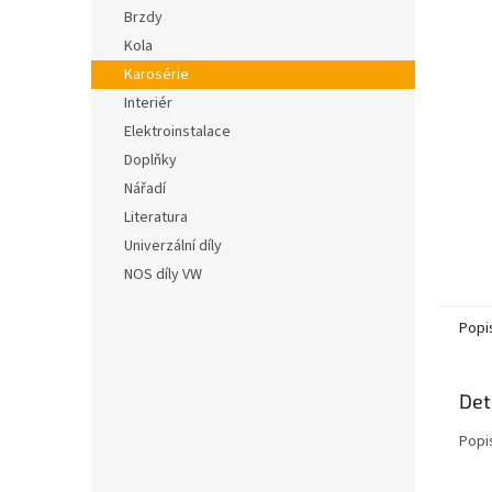
n
hvězdič
Brzdy
e
Kola
l
Karosérie
Interiér
Elektroinstalace
Doplňky
Nářadí
Literatura
Univerzální díly
NOS díly VW
Popi
Det
Popi