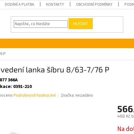
DODÁNÍ A PLATBA
KONTAKTY
OBCHODNÍ PODMÍNKY
PODM
HLEDAT
76 P
 vedení lanka šíbru 8/63-7/76 P
 877 366A
ikace
:
0391-210
né
noceno
Podrobnosti hodnocení
Značka:
nezadáno
ní
566
u
468 Kč 
Měrná
Na do
cena: