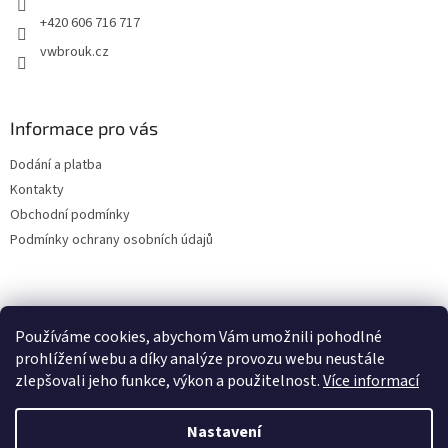
+420 606 716 717
vwbrouk.cz
Informace pro vás
Dodání a platba
Kontakty
Obchodní podmínky
Podmínky ochrany osobních údajů
Používáme cookies, abychom Vám umožnili pohodlné
prohlížení webu a díky analýze provozu webu neustále
zlepšovali jeho funkce, výkon a použitelnost.
Více informací
Nastavení
Vytvořil Shoptet