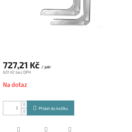
727,21 Kč
/ pár
601 Kč bez DPH
Měrná
Na dotaz
cena:
Přidat do košíku