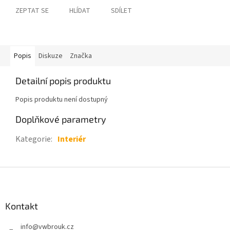
ZEPTAT SE
HLÍDAT
SDÍLET
Popis
Diskuze
Značka
Detailní popis produktu
Popis produktu není dostupný
Doplňkové parametry
Kategorie
:
Interiér
Z
á
p
a
Kontakt
t
info
@
vwbrouk.cz
í