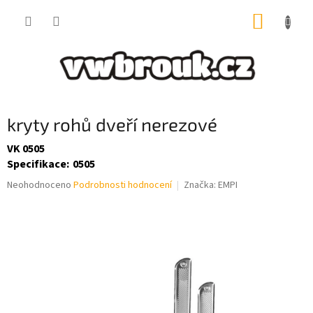
Přejít
NÁKUP
na
obsah
KOŠÍK
kryty rohů dveří nerezové
VK 0505
Specifikace
:
0505
Průměrné
Neohodnoceno
Podrobnosti hodnocení
Značka:
EMPI
hodnocení
produktu
je
0,0
z
5
hvězdiček.