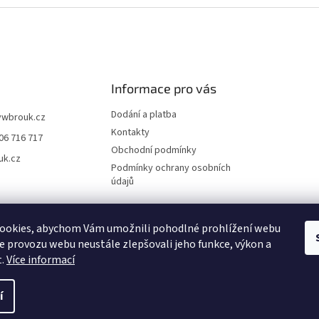
Informace pro vás
Dodání a platba
vwbrouk.cz
Kontakty
06 716 717
Obchodní podmínky
uk.cz
Podmínky ochrany osobních
údajů
ookies, abychom Vám umožnili pohodlné prohlížení webu
ze provozu webu neustále zlepšovali jeho funkce, výkon a
t.
Více informací
í
zena.