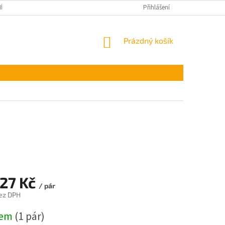
ÍNKY OCHRANY OSOBNÍCH ÚDAJŮ
Přihlášení
NÁKUPNÍ
Prázdný košík
KOŠÍK
,27 Kč
/ pár
ez DPH
dem
(1 pár)