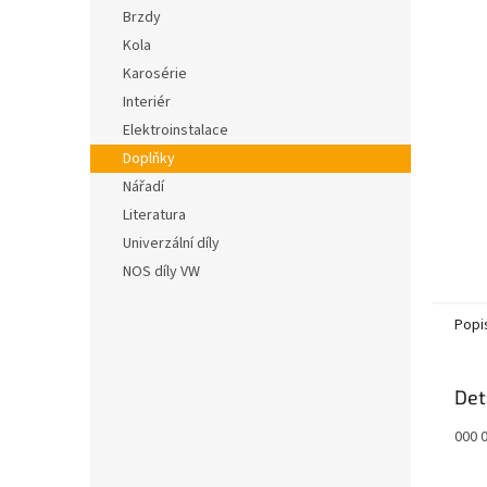
n
hvězdič
Brzdy
e
Kola
l
Karosérie
Interiér
Elektroinstalace
Doplňky
Nářadí
Literatura
Univerzální díly
NOS díly VW
Popi
Det
000 