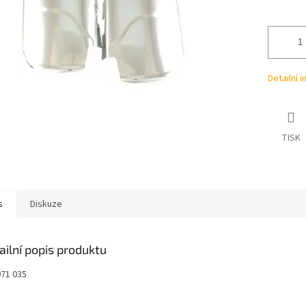
ek.
Detailní 
TISK
s
Diskuze
ailní popis produktu
071 035