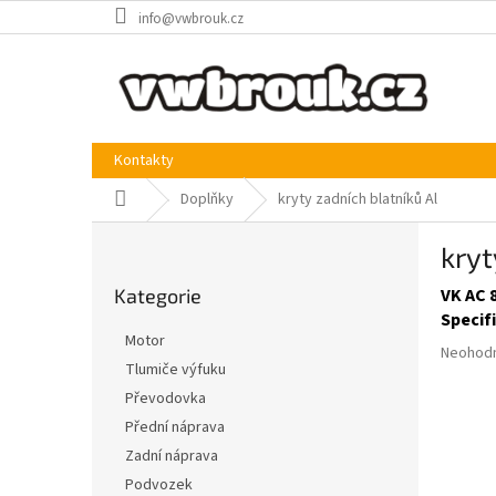
Přejít
info@vwbrouk.cz
na
obsah
Kontakty
Domů
Doplňky
kryty zadních blatníků Al
P
kryt
o
Přeskočit
s
Kategorie
VK AC 
kategorie
t
Specif
r
Motor
Průměr
a
Neohod
Tlumiče výfuku
hodnoce
n
produkt
Převodovka
n
je
í
Přední náprava
0,0
p
Zadní náprava
z
a
5
Podvozek