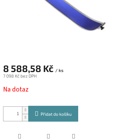
8 588,58 Kč
/ ks
7 098 Kč bez DPH
Měrná
Na dotaz
cena:
Přidat do košíku