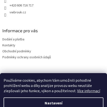
+420 606 716 717
vwbrouk.cz
Informace pro vás
Dodání a platba
Kontakty
Obchodní podmínky
Podmínky ochrany osobních údajů
Používáme cookies, abychom Vám umožnili pohodlné
prohlížení webu a díky analýze provozu webu neustále
zlepšovali jeho funkce, výkon a použitelnost.
Více informací
Nastavení
Vytvořil Shoptet