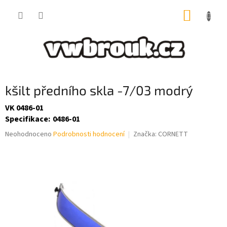
Přejít
NÁKUP
na
obsah
KOŠÍK
kšilt předního skla -7/03 modrý
VK 0486-01
Specifikace
:
0486-01
Průměrné
Neohodnoceno
Podrobnosti hodnocení
Značka:
CORNETT
hodnocení
produktu
je
0,0
z
5
hvězdiček.