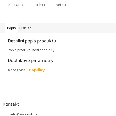
ZEPTAT SE
HLÍDAT
SDÍLET
Popis
Diskuze
Detailní popis produktu
Popis produktu není dostupný
Doplňkové parametry
Kategorie
:
Doplňky
Z
á
p
a
Kontakt
t
info
@
vwbrouk.cz
í