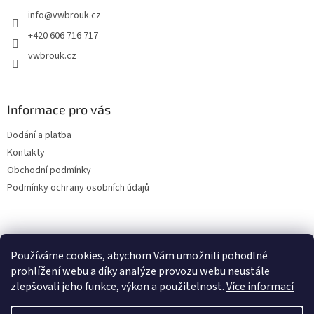
t
info
@
vwbrouk.cz
í
+420 606 716 717
vwbrouk.cz
Informace pro vás
Dodání a platba
Kontakty
Obchodní podmínky
Podmínky ochrany osobních údajů
Používáme cookies, abychom Vám umožnili pohodlné
prohlížení webu a díky analýze provozu webu neustále
zlepšovali jeho funkce, výkon a použitelnost.
Více informací