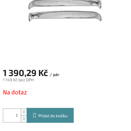
1 390,29 Kč
/ pár
1 149 Kč bez DPH
Měrná
Na dotaz
cena:
Přidat do košíku