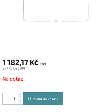
1 182,17 Kč
/ ks
977 Kč bez DPH
Měrná
Na dotaz
cena:
Přidat do košíku