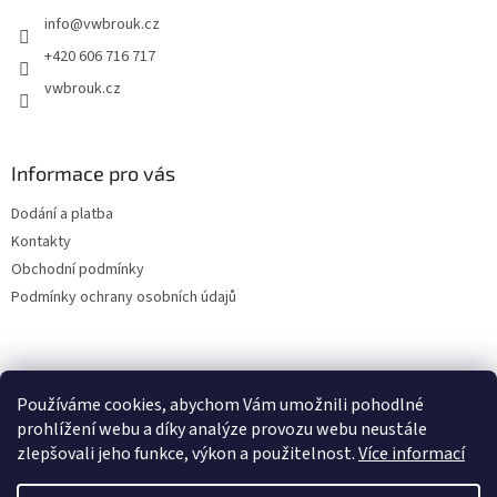
t
info
@
vwbrouk.cz
í
+420 606 716 717
vwbrouk.cz
Informace pro vás
Dodání a platba
Kontakty
Obchodní podmínky
Podmínky ochrany osobních údajů
Používáme cookies, abychom Vám umožnili pohodlné
prohlížení webu a díky analýze provozu webu neustále
zlepšovali jeho funkce, výkon a použitelnost.
Více informací