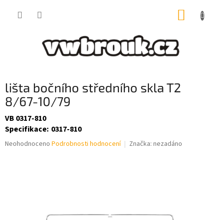
Přejít
NÁKUP
na
obsah
KOŠÍK
lišta bočního středního skla T2
8/67-10/79
VB 0317-810
Specifikace
:
0317-810
Průměrné
Neohodnoceno
Podrobnosti hodnocení
Značka:
nezadáno
hodnocení
produktu
je
0,0
z
5
hvězdiček.