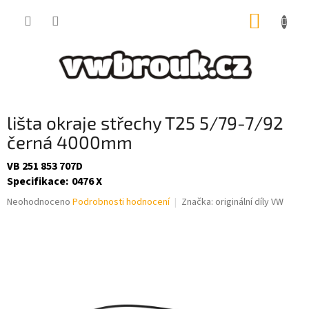
Přejít
NÁKUP
na
obsah
KOŠÍK
lišta okraje střechy T25 5/79-7/92
černá 4000mm
VB 251 853 707D
Specifikace
:
0476 X
Průměrné
Neohodnoceno
Podrobnosti hodnocení
Značka:
originální díly VW
hodnocení
produktu
je
0,0
z
5
hvězdiček.