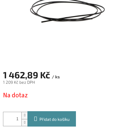
1 462,89 Kč
/ ks
1 209 Kč bez DPH
Měrná
Na dotaz
cena:
Přidat do košíku