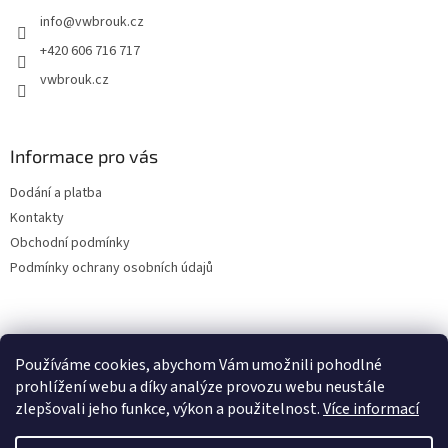
t
info
@
vwbrouk.cz
í
+420 606 716 717
vwbrouk.cz
Informace pro vás
Dodání a platba
Kontakty
Obchodní podmínky
Podmínky ochrany osobních údajů
Používáme cookies, abychom Vám umožnili pohodlné
prohlížení webu a díky analýze provozu webu neustále
zlepšovali jeho funkce, výkon a použitelnost.
Více informací