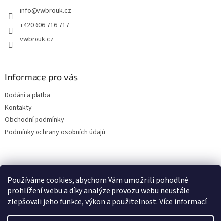
t
info
@
vwbrouk.cz
í
+420 606 716 717
vwbrouk.cz
Informace pro vás
Dodání a platba
Kontakty
Obchodní podmínky
Podmínky ochrany osobních údajů
Používáme cookies, abychom Vám umožnili pohodlné
prohlížení webu a díky analýze provozu webu neustále
zlepšovali jeho funkce, výkon a použitelnost.
Více informací