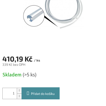
410,19 Kč
/ ks
339 Kč bez DPH
Měrná
Skladem
(>5 ks)
cena:
Přidat do košíku