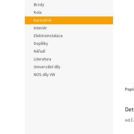
n
hvězdič
Brzdy
e
Kola
l
Karosérie
Interiér
Elektroinstalace
Doplňky
Nářadí
Literatura
Univerzální díly
NOS díly VW
Popi
Det
od č