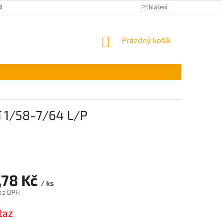
ÍNKY OCHRANY OSOBNÍCH ÚDAJŮ
Přihlášení
NÁKUPNÍ
Prázdný košík
KOŠÍK
í 1/58-7/64 L/P
,78 Kč
/ ks
ez DPH
taz