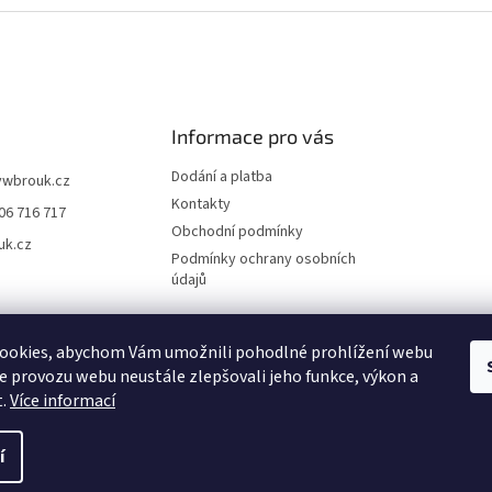
Informace pro vás
Dodání a platba
vwbrouk.cz
Kontakty
06 716 717
Obchodní podmínky
uk.cz
Podmínky ochrany osobních
údajů
ookies, abychom Vám umožnili pohodlné prohlížení webu
ze provozu webu neustále zlepšovali jeho funkce, výkon a
t.
Více informací
í
zena.