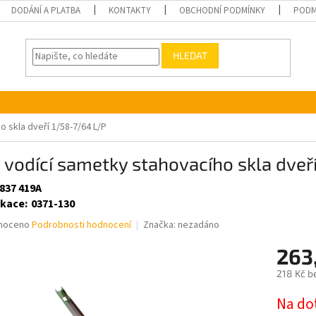
DODÁNÍ A PLATBA
KONTAKTY
OBCHODNÍ PODMÍNKY
PODM
HLEDAT
o skla dveří 1/58-7/64 L/P
a vodící sametky stahovacího skla dveř
 837 419A
ikace
:
0371-130
né
noceno
Podrobnosti hodnocení
Značka:
nezadáno
ní
263
u
218 Kč b
Měrná
Na do
cena: