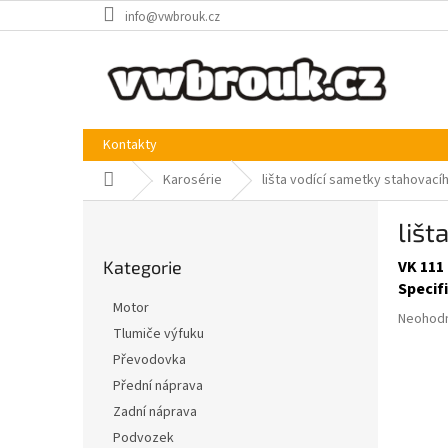
Přejít
info@vwbrouk.cz
na
obsah
Kontakty
Domů
Karosérie
lišta vodící sametky stahovacíh
P
lišt
o
Přeskočit
s
Kategorie
VK 111
kategorie
t
Specif
r
Motor
Průměr
a
Neohod
Tlumiče výfuku
hodnoce
n
produkt
Převodovka
n
je
í
Přední náprava
0,0
p
Zadní náprava
z
a
5
Podvozek