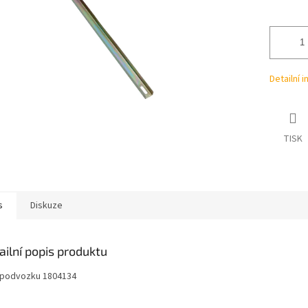
ek.
Detailní 
TISK
s
Diskuze
ailní popis produktu
.podvozku 1804134