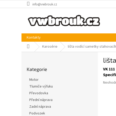
Přejít
info@vwbrouk.cz
na
obsah
Kontakty
Domů
Karosérie
lišta vodící sametky stahovacíh
P
lišt
o
Přeskočit
s
Kategorie
VK 111
kategorie
t
Specif
r
Motor
Průměr
a
Neohod
Tlumiče výfuku
hodnoce
n
produkt
Převodovka
n
je
í
Přední náprava
0,0
p
Zadní náprava
z
a
5
Podvozek