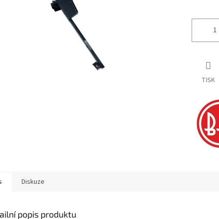
ek.
TISK
s
Diskuze
ailní popis produktu