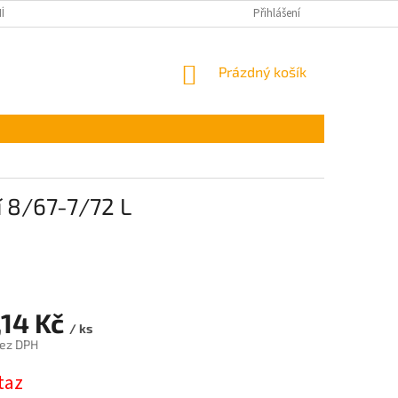
ÍNKY OCHRANY OSOBNÍCH ÚDAJŮ
Přihlášení
NÁKUPNÍ
Prázdný košík
KOŠÍK
í 8/67-7/72 L
,14 Kč
/ ks
bez DPH
taz