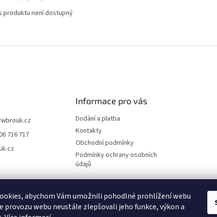
s produktu není dostupný
Informace pro vás
Dodání a platba
vwbrouk.cz
Kontakty
06 716 717
Obchodní podmínky
uk.cz
Podmínky ochrany osobních
údajů
ookies, abychom Vám umožnili pohodlné prohlížení webu
ze provozu webu neustále zlepšovali jeho funkce, výkon a