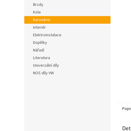
n
hvězdič
Brzdy
e
Kola
l
Karosérie
Interiér
Elektroinstalace
Doplňky
Nářadí
Literatura
Univerzální díly
NOS díly VW
Popi
Det