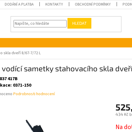
DODÁNÍ A PLATBA
KONTAKTY
OBCHODNÍ PODMÍNKY
PODM
HLEDAT
o skla dveří 8/67-7/72 L
a vodící sametky stahovacího skla dveř
 837 417B
ikace
:
0371-150
né
noceno
Podrobnosti hodnocení
ní
525
u
434 Kč 
Měrná
Na do
cena: