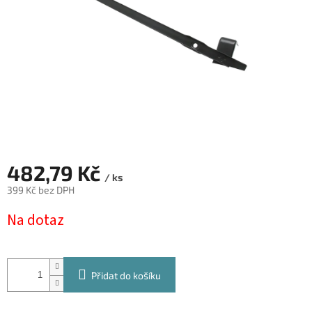
482,79 Kč
/ ks
399 Kč bez DPH
Měrná
Na dotaz
cena:
Přidat do košíku