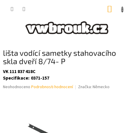
Přejít
NÁKUP
na
obsah
KOŠÍK
lišta vodící sametky stahovacího
skla dveří 8/74- P
VK 111 837 418C
Specifikace
:
0371-157
Průměrné
Neohodnoceno
Podrobnosti hodnocení
Značka:
Německo
hodnocení
produktu
je
0,0
z
5
hvězdiček.