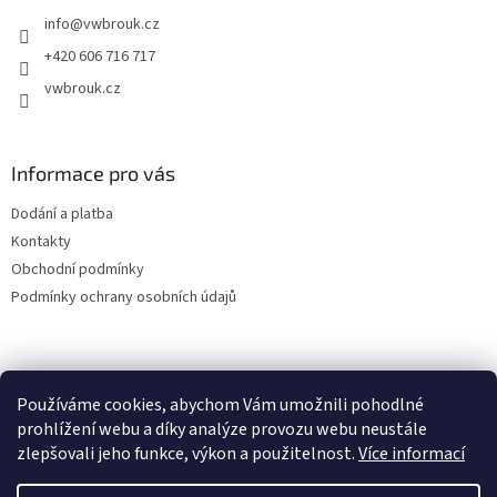
t
info
@
vwbrouk.cz
í
+420 606 716 717
vwbrouk.cz
Informace pro vás
Dodání a platba
Kontakty
Obchodní podmínky
Podmínky ochrany osobních údajů
Používáme cookies, abychom Vám umožnili pohodlné
prohlížení webu a díky analýze provozu webu neustále
zlepšovali jeho funkce, výkon a použitelnost.
Více informací