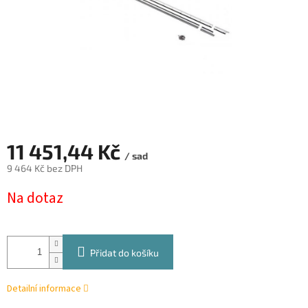
11 451,44 Kč
/ sad
9 464 Kč bez DPH
Měrná
Na dotaz
cena:
Přidat do košíku
Detailní informace