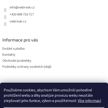
t
info
@
vwbrouk.cz
í
+420 606 716 717
vwbrouk.cz
Informace pro vás
Dodání a platba
Kontakty
Obchodní podmínky
Podmínky ochrany osobních údajů
Používáme cookies, abychom Vám umožnili pohodlné
prohlížení webu a díky analýze provozu webu neustále
zlepšovali jeho funkce, výkon a použitelnost.
Více informací