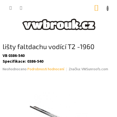
Přejít
NÁKUP
na
obsah
KOŠÍK
lišty faltdachu vodící T2 -1960
VB 0386-540
Specifikace
:
0386-540
Průměrné
Neohodnoceno
Podrobnosti hodnocení
Značka:
VWSunroofs.com
hodnocení
produktu
je
0,0
z
5
hvězdiček.