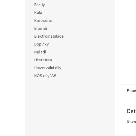
n
hvězdič
Brzdy
e
Kola
l
Karosérie
Interiér
Elektroinstalace
Doplňky
Nářadí
Literatura
Univerzální díly
NOS díly VW
Popi
Det
Rozmě