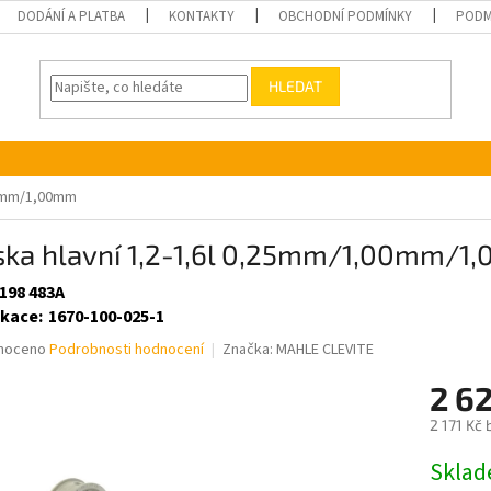
DODÁNÍ A PLATBA
KONTAKTY
OBCHODNÍ PODMÍNKY
PODM
HLEDAT
,00mm/1,00mm
iska hlavní 1,2-1,6l 0,25mm/1,00mm/
 198 483A
ikace
:
1670-100-025-1
né
noceno
Podrobnosti hodnocení
Značka:
MAHLE CLEVITE
ní
2 6
u
2 171 Kč
Měrná
Skla
cena: