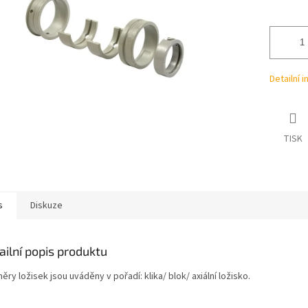
ek.
Detailní 
TISK
s
Diskuze
ailní popis produktu
ry ložisek jsou uváděny v pořadí: klika/ blok/ axiální ložisko.