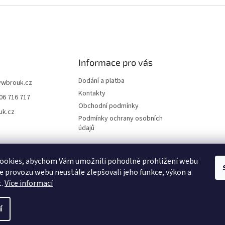
Informace pro vás
Dodání a platba
vwbrouk.cz
Kontakty
06 716 717
Obchodní podmínky
uk.cz
Podmínky ochrany osobních
údajů
ookies, abychom Vám umožnili pohodlné prohlížení webu
ze provozu webu neustále zlepšovali jeho funkce, výkon a
t.
Více informací
í
zena.