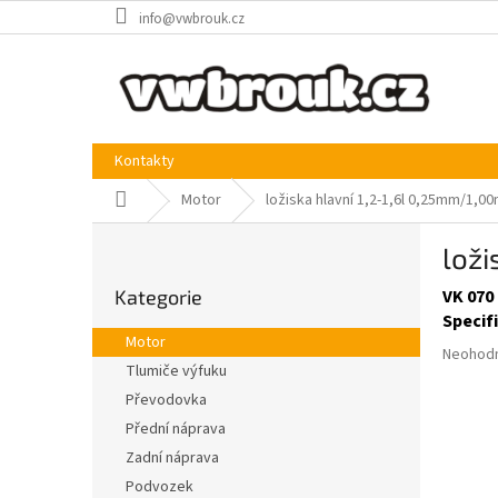
Přejít
info@vwbrouk.cz
na
obsah
Kontakty
Domů
Motor
ložiska hlavní 1,2-1,6l 0,25mm/1
P
lož
o
Přeskočit
s
Kategorie
VK 070
kategorie
t
Specif
r
Motor
Průměr
a
Neohod
Tlumiče výfuku
hodnoce
n
produkt
Převodovka
n
je
í
Přední náprava
0,0
p
Zadní náprava
z
a
5
Podvozek