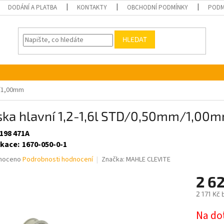
DODÁNÍ A PLATBA
KONTAKTY
OBCHODNÍ PODMÍNKY
PODM
HLEDAT
m/1,00mm
iska hlavní 1,2-1,6l STD/0,50mm/1,00
 198 471A
ikace
:
1670-050-0-1
né
noceno
Podrobnosti hodnocení
Značka:
MAHLE CLEVITE
ní
2 6
u
2 171 Kč
Měrná
Na do
cena: