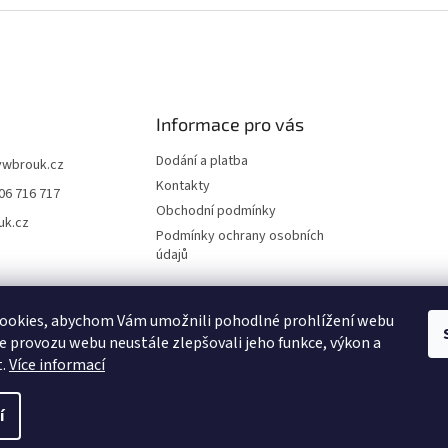
Informace pro vás
Dodání a platba
vwbrouk.cz
Kontakty
06 716 717
Obchodní podmínky
uk.cz
Podmínky ochrany osobních
údajů
ookies, abychom Vám umožnili pohodlné prohlížení webu
ze provozu webu neustále zlepšovali jeho funkce, výkon a
t.
Více informací
í
zena.