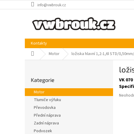
Přejít
info@vwbrouk.cz
na
obsah
Kontakty
Domů
Motor
ložiska hlavní 1,2-1,6l STD/0,50m
P
lož
o
Přeskočit
s
Kategorie
VK 070
kategorie
t
Specif
r
Motor
Průměr
a
Neohod
Tlumiče výfuku
hodnoce
n
produkt
Převodovka
n
je
í
Přední náprava
0,0
p
Zadní náprava
z
a
5
Podvozek