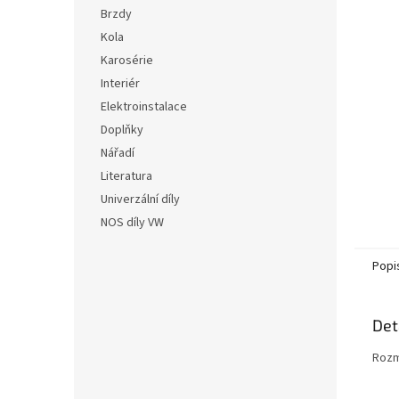
n
hvězdič
Brzdy
e
Kola
l
Karosérie
Interiér
Elektroinstalace
Doplňky
Nářadí
Literatura
Univerzální díly
NOS díly VW
Popi
Det
Rozmě