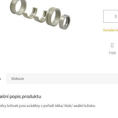
ek.
Detailní 
TISK
s
Diskuze
ailní popis produktu
ry ložisek jsou uváděny v pořadí: klika/ blok/ axiální ložisko.