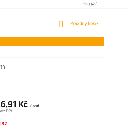
ÍNKY OCHRANY OSOBNÍCH ÚDAJŮ
Přihlášení
NÁKUPNÍ
Prázdný košík
KOŠÍK
mm
26,91 Kč
/ sad
 bez DPH
taz