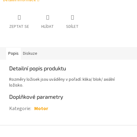
Detailní informace
ZEPTAT SE
HLÍDAT
SDÍLET
Popis
Diskuze
Detailní popis produktu
Rozměry ložisek jsou uváděny v pořadí: klika/ blok/ axiální
ložisko.
Doplňkové parametry
Kategorie
:
Motor
Z
á