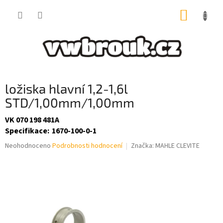
Přejít
NÁKUP
na
obsah
KOŠÍK
ložiska hlavní 1,2-1,6l
STD/1,00mm/1,00mm
VK 070 198 481A
Specifikace
:
1670-100-0-1
Průměrné
Neohodnoceno
Podrobnosti hodnocení
Značka:
MAHLE CLEVITE
hodnocení
produktu
je
0,0
z
5
hvězdiček.