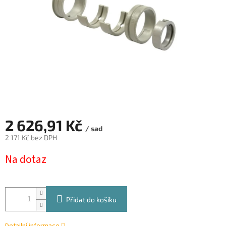
2 626,91 Kč
/ sad
2 171 Kč bez DPH
Měrná
Na dotaz
cena:
Přidat do košíku