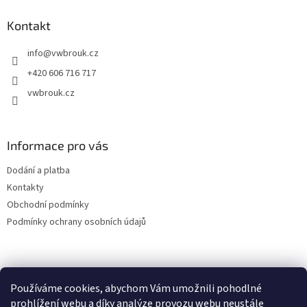
p
a
Kontakt
t
info
@
vwbrouk.cz
í
+420 606 716 717
vwbrouk.cz
Informace pro vás
Dodání a platba
Kontakty
Obchodní podmínky
Podmínky ochrany osobních údajů
Používáme cookies, abychom Vám umožnili pohodlné
prohlížení webu a díky analýze provozu webu neustále