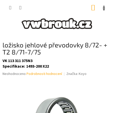
Přejít
NÁKUP
na
obsah
KOŠÍK
ložisko jehlové převodovky 8/72- +
T2 8/71-7/75
VK 113 311 375N3
Specifikace
:
1493-200 X22
Průměrné
Neohodnoceno
Podrobnosti hodnocení
Značka:
Koyo
hodnocení
produktu
je
0,0
z
5
hvězdiček.