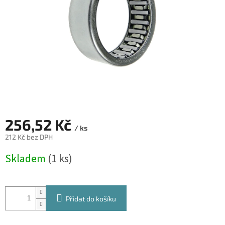
256,52 Kč
/ ks
212 Kč bez DPH
Měrná
Skladem
(1 ks)
cena:
Přidat do košíku