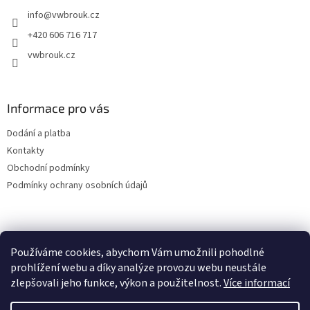
t
info
@
vwbrouk.cz
í
+420 606 716 717
vwbrouk.cz
Informace pro vás
Dodání a platba
Kontakty
Obchodní podmínky
Podmínky ochrany osobních údajů
Používáme cookies, abychom Vám umožnili pohodlné
prohlížení webu a díky analýze provozu webu neustále
zlepšovali jeho funkce, výkon a použitelnost.
Více informací