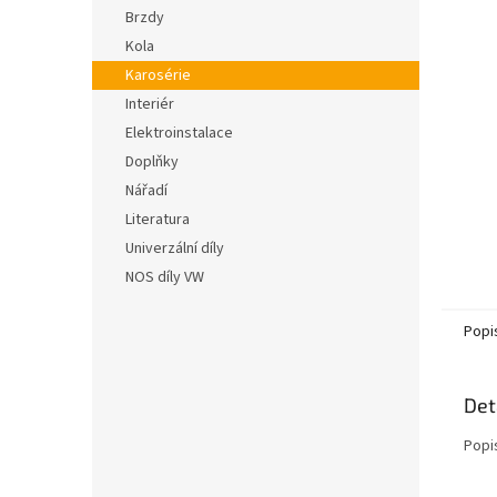
n
hvězdič
Brzdy
e
Kola
l
Karosérie
Interiér
Elektroinstalace
Doplňky
Nářadí
Literatura
Univerzální díly
NOS díly VW
Popi
Det
Popi