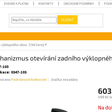
DODÁNÍ A PLATBA
KONTAKTY
OBCHODNÍ PODMÍNKY
PODM
HLEDAT
 výklopného okna -7/64 černý P
hanizmus otevírání zadního výklopnéh
7-103
ikace
:
0347-103
né
noceno
Podrobnosti hodnocení
Značka:
nezadáno
ní
603
u
499 Kč b
Měrná
Na do
cena: