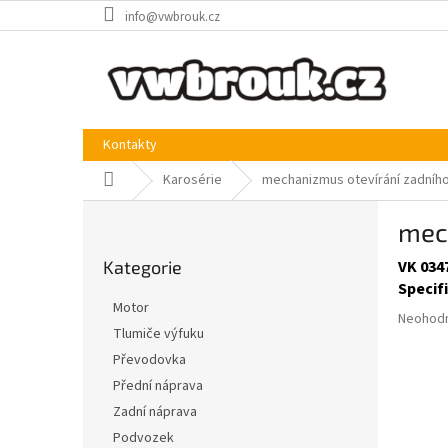
Přejít
info@vwbrouk.cz
na
obsah
Kontakty
Domů
Karosérie
mechanizmus otevírání zadního
P
mec
o
Přeskočit
s
Kategorie
VK 034
kategorie
t
Specif
r
Motor
Průměr
a
Neohod
Tlumiče výfuku
hodnoce
n
produkt
Převodovka
n
je
í
Přední náprava
0,0
p
Zadní náprava
z
a
5
Podvozek