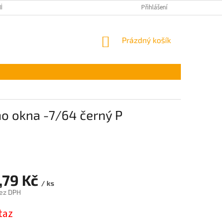
ÍNKY OCHRANY OSOBNÍCH ÚDAJŮ
Přihlášení
NÁKUPNÍ
Prázdný košík
KOŠÍK
o okna -7/64 černý P
,79 Kč
/ ks
ez DPH
taz