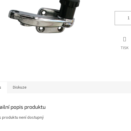
ek.
TISK
s
Diskuze
ailní popis produktu
s produktu není dostupný