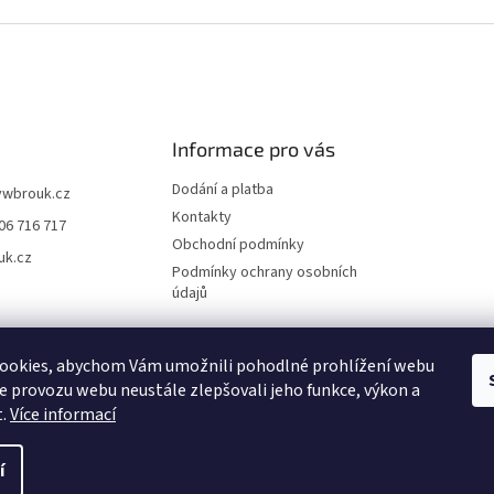
Informace pro vás
Dodání a platba
vwbrouk.cz
Kontakty
06 716 717
Obchodní podmínky
uk.cz
Podmínky ochrany osobních
údajů
ookies, abychom Vám umožnili pohodlné prohlížení webu
ze provozu webu neustále zlepšovali jeho funkce, výkon a
t.
Více informací
í
zena.