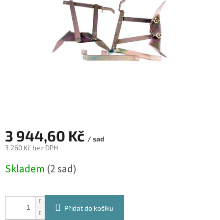
hvězdiček.
3 944,60 Kč
/ sad
3 260 Kč bez DPH
Měrná
Skladem
(2 sad)
cena:
Přidat do košíku