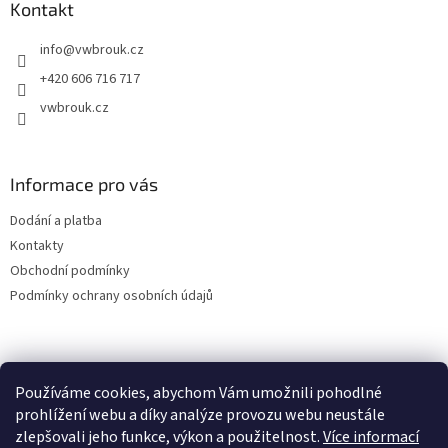
a
Kontakt
t
info
@
vwbrouk.cz
í
+420 606 716 717
vwbrouk.cz
Informace pro vás
Dodání a platba
Kontakty
Obchodní podmínky
Podmínky ochrany osobních údajů
Používáme cookies, abychom Vám umožnili pohodlné
prohlížení webu a díky analýze provozu webu neustále
zlepšovali jeho funkce, výkon a použitelnost.
Více informací