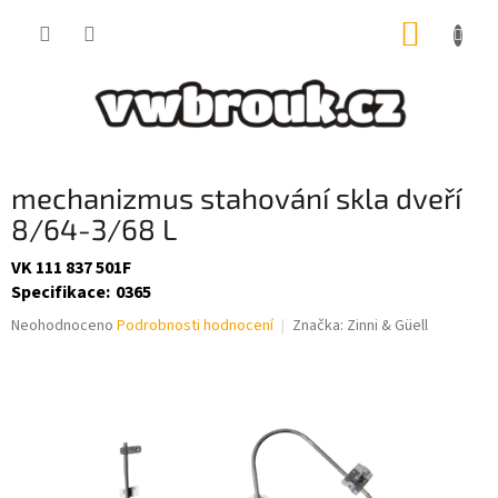
Přejít
NÁKUP
na
obsah
KOŠÍK
mechanizmus stahování skla dveří
8/64-3/68 L
VK 111 837 501F
Specifikace
:
0365
Průměrné
Neohodnoceno
Podrobnosti hodnocení
Značka:
Zinni & Güell
hodnocení
produktu
je
0,0
z
5
hvězdiček.