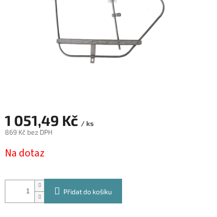
1 051,49 Kč
/ ks
869 Kč bez DPH
Měrná
Na dotaz
cena:
Přidat do košíku