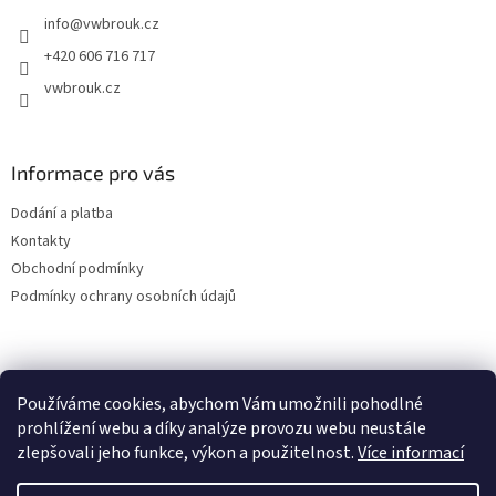
t
info
@
vwbrouk.cz
í
+420 606 716 717
vwbrouk.cz
Informace pro vás
Dodání a platba
Kontakty
Obchodní podmínky
Podmínky ochrany osobních údajů
Používáme cookies, abychom Vám umožnili pohodlné
prohlížení webu a díky analýze provozu webu neustále
zlepšovali jeho funkce, výkon a použitelnost.
Více informací