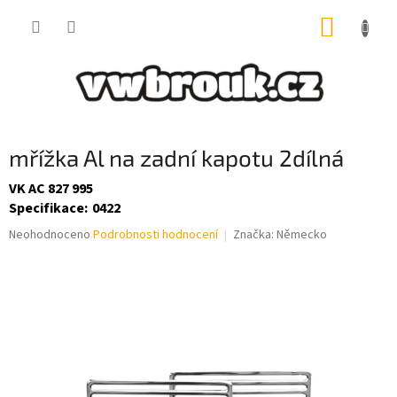
Přejít
NÁKUP
na
obsah
KOŠÍK
mřížka Al na zadní kapotu 2dílná
VK AC 827 995
Specifikace
:
0422
Průměrné
Neohodnoceno
Podrobnosti hodnocení
Značka:
Německo
hodnocení
produktu
je
0,0
z
5
hvězdiček.