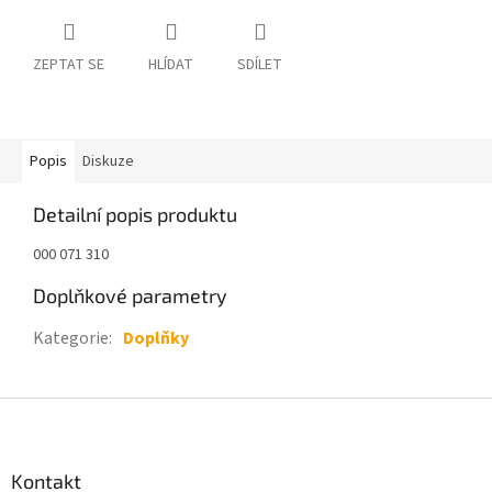
ZEPTAT SE
HLÍDAT
SDÍLET
Popis
Diskuze
Detailní popis produktu
000 071 310
Doplňkové parametry
Kategorie
:
Doplňky
Z
á
p
a
Kontakt