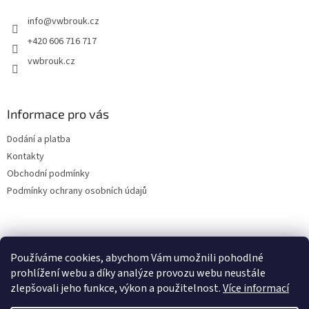
t
info
@
vwbrouk.cz
í
+420 606 716 717
vwbrouk.cz
Informace pro vás
Dodání a platba
Kontakty
Obchodní podmínky
Podmínky ochrany osobních údajů
Používáme cookies, abychom Vám umožnili pohodlné
prohlížení webu a díky analýze provozu webu neustále
zlepšovali jeho funkce, výkon a použitelnost.
Více informací