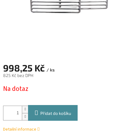
998,25 Kč
/ ks
825 Kč bez DPH
Měrná
Na dotaz
cena:
Přidat do košíku
Detailní informace