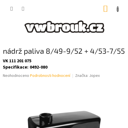
Přejít
NÁKUP
na
obsah
KOŠÍK
nádrž paliva 8/49-9/52 + 4/53-7/55
VK 111 201 075
Specifikace
:
0492-080
Průměrné
Neohodnoceno
Podrobnosti hodnocení
Značka:
Jopex
hodnocení
produktu
je
0,0
z
5
hvězdiček.