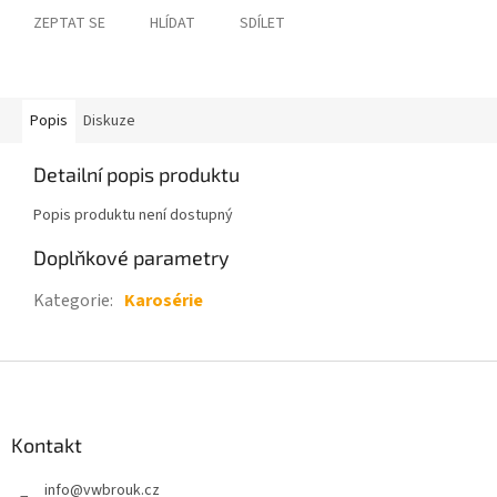
ZEPTAT SE
HLÍDAT
SDÍLET
Popis
Diskuze
Detailní popis produktu
Popis produktu není dostupný
Doplňkové parametry
Kategorie
:
Karosérie
Z
á
p
a
Kontakt
t
info
@
vwbrouk.cz
í