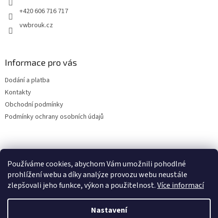
+420 606 716 717
vwbrouk.cz
Informace pro vás
Dodání a platba
Kontakty
Obchodní podmínky
Podmínky ochrany osobních údajů
Používáme cookies, abychom Vám umožnili pohodlné
prohlížení webu a díky analýze provozu webu neustále
zlepšovali jeho funkce, výkon a použitelnost.
Více informací
Nastavení
Vytvořil Shoptet