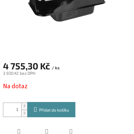
4 755,30 Kč
/ ks
3 930 Kč bez DPH
Měrná
Na dotaz
cena:
Přidat do košíku