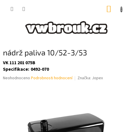
Přejít
NÁKUP
na
obsah
KOŠÍK
nádrž paliva 10/52-3/53
VK 111 201 075B
Specifikace
:
0492-070
Průměrné
Neohodnoceno
Podrobnosti hodnocení
Značka:
Jopex
hodnocení
produktu
je
0,0
z
5
hvězdiček.