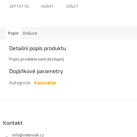
ZEPTAT SE
HLÍDAT
SDÍLET
Popis
Diskuze
Detailní popis produktu
Popis produktu není dostupný
Doplňkové parametry
Kategorie
:
Karosérie
Z
á
p
a
Kontakt
t
info
@
vwbrouk.cz
í