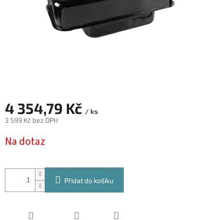
4 354,79 Kč
/ ks
3 599 Kč bez DPH
Měrná
Na dotaz
cena:
Přidat do košíku