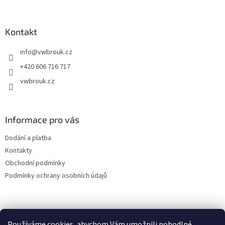
á
p
a
Kontakt
t
info
@
vwbrouk.cz
í
+420 606 716 717
vwbrouk.cz
Informace pro vás
Dodání a platba
Kontakty
Obchodní podmínky
Podmínky ochrany osobních údajů
Používáme cookies, abychom Vám umožnili pohodlné