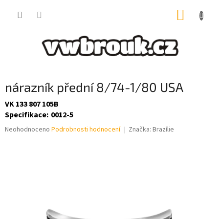
Přejít
NÁKUP
na
obsah
KOŠÍK
nárazník přední 8/74-1/80 USA
VK 133 807 105B
Specifikace
:
0012-5
Průměrné
Neohodnoceno
Podrobnosti hodnocení
Značka:
Brazílie
hodnocení
produktu
je
0,0
z
5
hvězdiček.