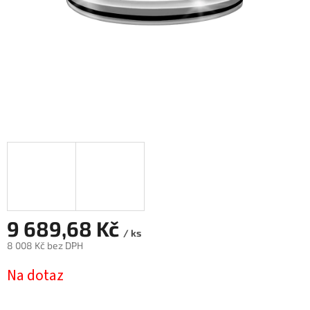
9 689,68 Kč
/ ks
8 008 Kč bez DPH
Měrná
Na dotaz
cena: